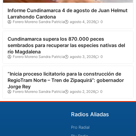
Informe Cundinamarca 4 de agosto de Juan Helmut
Larrahondo Cardona
Forero Moreno Sandra Patricia
agosto 4, 2026
0
Cundinamarca
Cundinamarca supera los 870.000 peces
sembrados para recuperar las especies nativas del
río Magdalena
Forero Moreno Sandra Patricia
agosto 3, 2026
0
Cundinamarca
“Inicia proceso licitatorio para la construcción de
RegioTram Norte – Tren de Zipaquirá”: gobernador
Jorge Rey
Forero Moreno Sandra Patricia
agosto 2, 2026
0
Radios Aliadas
Pro Radial