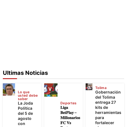
Ultimas Noticias
Tolima
Gobernación
Lo que
usted debe
del Tolima
saber
entrega 27
La Joda
Deportes
𝐋𝐢𝐠𝐚
kits de
Política
𝐁𝐞𝐭𝐏𝐥𝐚𝐲 –
herramientas
del 5 de
𝐌𝐢𝐥𝐥𝐨𝐧𝐚𝐫𝐢𝐨𝐬
para
agosto
𝐅𝐂 𝐕𝐬
fortalecer
con