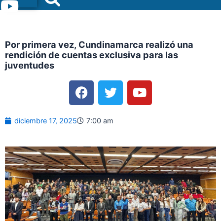
Menu
Por primera vez, Cundinamarca realizó una
rendición de cuentas exclusiva para las
juventudes
F
T
Y
a
w
o
c
i
u
e
t
t
diciembre 17, 2025
7:00 am
b
t
u
o
e
b
o
r
e
k