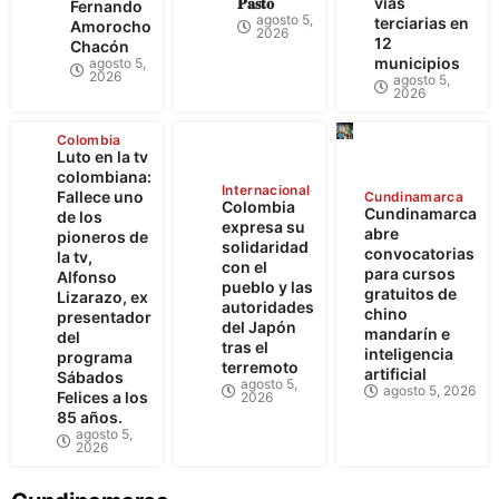
𝐏𝐚𝐬𝐭𝐨
vías
Fernando
agosto 5,
terciarias en
Amorocho
2026
12
Chacón
municipios
agosto 5,
2026
agosto 5,
2026
Colombia
Luto en la tv
colombiana:
Internacional
Fallece uno
Cundinamarca
Colombia
Cundinamarca
de los
expresa su
abre
pioneros de
solidaridad
convocatorias
la tv,
con el
para cursos
Alfonso
pueblo y las
gratuitos de
Lizarazo, ex
autoridades
chino
presentador
del Japón
mandarín e
del
tras el
inteligencia
programa
terremoto
artificial
Sábados
agosto 5,
agosto 5, 2026
Felices a los
2026
85 años.
agosto 5,
2026