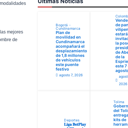
Ultimas Noticias
s modalidades
Colomb
Vende
de pan
Bogotá
Cundinamarca
vilipe
 las mejores
Plan de
estará
movilidad en
invita
nombre de
Cundinamarca
la pos
acompañará el
presid
desplazamiento
de Ab
de 1,8 millones
de la
de vehículos
Esprie
este puente
este 7
festivo
agost
agosto 7, 2026
agost
2026
Tolima
Gobern
del Tol
entrega
kits de
Deportes
𝐋𝐢𝐠𝐚 𝐁𝐞𝐭𝐏𝐥𝐚𝐲
herram