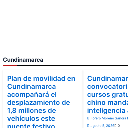
Cundinamarca
Bogotá
Cundinamarca
Cundinamarca
Plan de movilidad en
Cundinamar
Cundinamarca
convocatori
acompañará el
cursos grat
desplazamiento de
chino manda
1,8 millones de
inteligencia 
vehículos este
Forero Moreno Sandra P
puente festivo
agosto 5, 2026
0