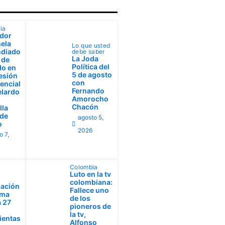
ia
dor
ela
Lo que usted
ndiado
debe saber
La Joda
 de
Política del
do en
5 de agosto
esión
con
encial
Fernando
elardo
Amorocho
Chacón
lla
 de
agosto 5,
o
2026
o 7,
Colombia
Luto en la tv
colombiana:
ación
Fallece uno
ima
de los
 27
pioneros de
la tv,
ientas
Alfonso