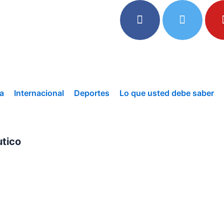
a
Internacional
Deportes
Lo que usted debe saber
F
T
Y
utico
a
w
o
c
i
u
e
t
t