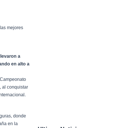
b
t
u
o
e
b
 las mejores
o
r
e
k
llevaron a
ando en alto a
el Campeonato
 al conquistar
nternacional.
iguras, donde
zaña en la