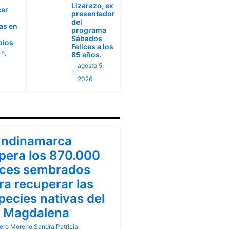
Lizarazo, ex
cer
presentador
del
ias en
programa
Sábados
pios
Felices a los
 5,
85 años.
agosto 5,
2026
ndinamarca
ndinamarca
pera los 870.000
ces sembrados
ra recuperar las
pecies nativas del
o Magdalena
ero Moreno Sandra Patricia