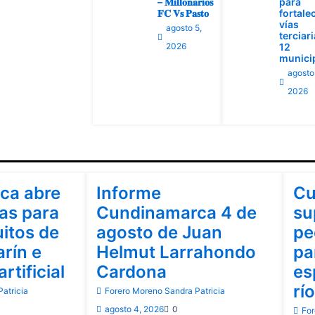
– 𝐌𝐢𝐥𝐥𝐨𝐧𝐚𝐫𝐢𝐨𝐬
para
𝐅𝐂 𝐕𝐬 𝐏𝐚𝐬𝐭𝐨
fortale
vías
agosto 5,
terciar
2026
12
munici
agosto
2026
Cundinamarca
Cu
ca abre
Informe
Cu
as para
Cundinamarca 4 de
su
uitos de
agosto de Juan
pe
rín e
Helmut Larrahondo
pa
artificial
Cardona
es
rí
atricia
Forero Moreno Sandra Patricia
agosto 4, 2026
0
For