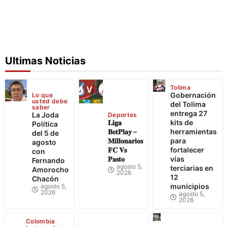
Ultimas Noticias
Tolima
Gobernación
Lo que
usted debe
del Tolima
saber
entrega 27
La Joda
Deportes
𝐋𝐢𝐠𝐚
kits de
Política
𝐁𝐞𝐭𝐏𝐥𝐚𝐲 –
herramientas
del 5 de
𝐌𝐢𝐥𝐥𝐨𝐧𝐚𝐫𝐢𝐨𝐬
para
agosto
𝐅𝐂 𝐕𝐬
fortalecer
con
𝐏𝐚𝐬𝐭𝐨
vías
Fernando
agosto 5,
terciarias en
Amorocho
2026
12
Chacón
municipios
agosto 5,
2026
agosto 5,
2026
Colombia