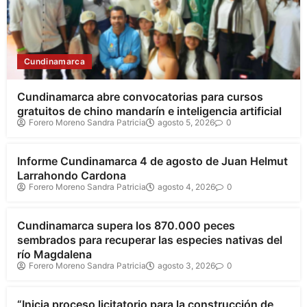
Cundinamarca
Cundinamarca abre convocatorias para cursos
gratuitos de chino mandarín e inteligencia artificial
Forero Moreno Sandra Patricia
agosto 5, 2026
0
Cundinamarca
Informe Cundinamarca 4 de agosto de Juan Helmut
Larrahondo Cardona
Forero Moreno Sandra Patricia
agosto 4, 2026
0
Cundinamarca
Cundinamarca supera los 870.000 peces
sembrados para recuperar las especies nativas del
río Magdalena
Forero Moreno Sandra Patricia
agosto 3, 2026
0
Cundinamarca
“Inicia proceso licitatorio para la construcción de