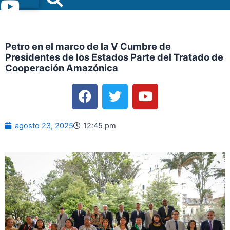
Menu
Petro en el marco de la V Cumbre de
Presidentes de los Estados Parte del Tratado de
Cooperación Amazónica
F
T
Y
a
w
o
c
i
u
e
t
t
agosto 23, 2025
12:45 pm
b
t
u
o
e
b
o
r
e
k