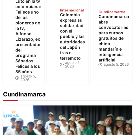
Luto en la tv
colombiana:
Internacional
Fallece uno
Cundinamarca
Colombia
Cundinamarca
de los
expresa su
abre
pioneros de
solidaridad
convocatorias
la tv,
con el
para cursos
Alfonso
pueblo y las
gratuitos de
Lizarazo, ex
autoridades
chino
presentador
del Japón
mandarín e
del
tras el
inteligencia
programa
terremoto
artificial
Sábados
agosto 5,
agosto 5, 2026
Felices a los
2026
85 años.
agosto 5,
2026
Cundinamarca