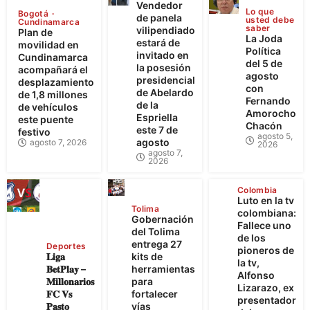
Vendedor
Lo que
Bogotá
de panela
usted debe
Cundinamarca
saber
vilipendiado
Plan de
La Joda
estará de
movilidad en
Política
invitado en
Cundinamarca
del 5 de
la posesión
acompañará el
agosto
presidencial
desplazamiento
con
de Abelardo
de 1,8 millones
Fernando
de la
de vehículos
Amorocho
Espriella
este puente
Chacón
este 7 de
festivo
agosto 5,
agosto
agosto 7, 2026
2026
agosto 7,
2026
Colombia
Luto en la tv
Tolima
colombiana:
Gobernación
Fallece uno
del Tolima
de los
entrega 27
Deportes
pioneros de
𝐋𝐢𝐠𝐚
kits de
la tv,
𝐁𝐞𝐭𝐏𝐥𝐚𝐲 –
herramientas
Alfonso
𝐌𝐢𝐥𝐥𝐨𝐧𝐚𝐫𝐢𝐨𝐬
para
Lizarazo, ex
𝐅𝐂 𝐕𝐬
fortalecer
presentador
𝐏𝐚𝐬𝐭𝐨
vías