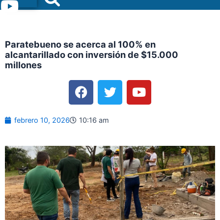
Menu
Paratebueno se acerca al 100% en
alcantarillado con inversión de $15.000
millones
F
T
Y
a
w
o
c
i
u
e
t
t
febrero 10, 2026
10:16 am
b
t
u
o
e
b
o
r
e
k