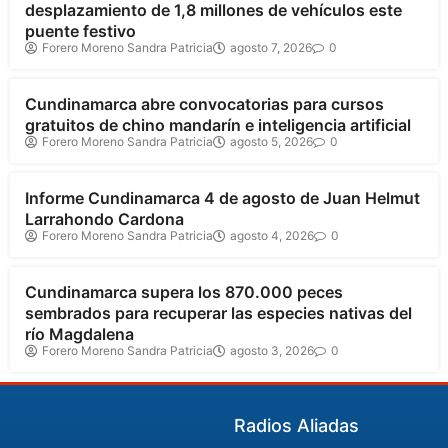
desplazamiento de 1,8 millones de vehículos este
puente festivo
Forero Moreno Sandra Patricia
agosto 7, 2026
0
Cundinamarca
Cundinamarca abre convocatorias para cursos
gratuitos de chino mandarín e inteligencia artificial
Forero Moreno Sandra Patricia
agosto 5, 2026
0
Cundinamarca
Informe Cundinamarca 4 de agosto de Juan Helmut
Larrahondo Cardona
Forero Moreno Sandra Patricia
agosto 4, 2026
0
Cundinamarca
Cundinamarca supera los 870.000 peces
sembrados para recuperar las especies nativas del
río Magdalena
Forero Moreno Sandra Patricia
agosto 3, 2026
0
Radios Aliadas