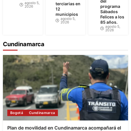
del
agosto 5,
terciarias en
programa
2026
12
Sábados
municipios
Felices a los
agosto 5,
85 años.
2026
agosto 5,
2026
Cundinamarca
Bogotá
Cundinamarca
Plan de movilidad en Cundinamarca acompañará el