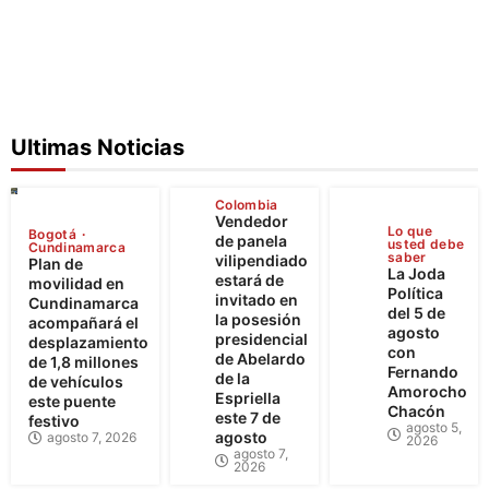
Ultimas Noticias
Colombia
Vendedor
Lo que
Bogotá
de panela
usted debe
Cundinamarca
saber
vilipendiado
Plan de
La Joda
estará de
movilidad en
Política
invitado en
Cundinamarca
del 5 de
la posesión
acompañará el
agosto
presidencial
desplazamiento
con
de Abelardo
de 1,8 millones
Fernando
de la
de vehículos
Amorocho
Espriella
este puente
Chacón
este 7 de
festivo
agosto 5,
agosto
agosto 7, 2026
2026
agosto 7,
2026