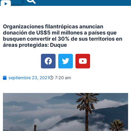
Menu
Organizaciones filantrópicas anuncian
donación de US$5 mil millones a países que
busquen convertir el 30% de sus territorios en
áreas protegidas: Duque
F
T
Y
a
w
o
c
i
u
e
t
t
septiembre 23, 2021
7:20 am
b
t
u
o
e
b
o
r
e
k