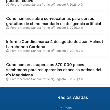
puente festivo
Forero Moreno Sandra Patricia
agosto 7, 2026
0
Cundinamarca
Cundinamarca abre convocatorias para cursos
gratuitos de chino mandarín e inteligencia artificial
Forero Moreno Sandra Patricia
agosto 5, 2026
0
Cundinamarca
Informe Cundinamarca 4 de agosto de Juan Helmut
Larrahondo Cardona
Forero Moreno Sandra Patricia
agosto 4, 2026
0
Cundinamarca
Cundinamarca supera los 870.000 peces
sembrados para recuperar las especies nativas del
río Magdalena
Forero Moreno Sandra Patricia
agosto 3, 2026
0
Radios Aliadas
Pro Radial