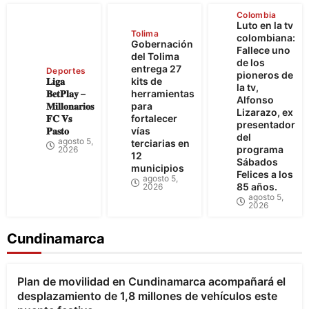
Colombia
Luto en la tv
Tolima
colombiana:
Gobernación
Fallece uno
del Tolima
de los
entrega 27
Deportes
pioneros de
𝐋𝐢𝐠𝐚
kits de
la tv,
𝐁𝐞𝐭𝐏𝐥𝐚𝐲 –
herramientas
Alfonso
𝐌𝐢𝐥𝐥𝐨𝐧𝐚𝐫𝐢𝐨𝐬
para
Lizarazo, ex
𝐅𝐂 𝐕𝐬
fortalecer
presentador
𝐏𝐚𝐬𝐭𝐨
vías
del
agosto 5,
terciarias en
programa
2026
12
Sábados
municipios
Felices a los
agosto 5,
85 años.
2026
agosto 5,
2026
Cundinamarca
Bogotá
Cundinamarca
Plan de movilidad en Cundinamarca acompañará el
desplazamiento de 1,8 millones de vehículos este