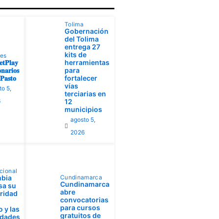
Tolima
Gobernación
del Tolima
entrega 27
kits de
tes
𝐭𝐏𝐥𝐚𝐲
herramientas
𝐧𝐚𝐫𝐢𝐨𝐬
para
𝐚𝐬𝐭𝐨
fortalecer
vías
to 5,
terciarias en
6
12
municipios
agosto 5,
2026
cional
bia
Cundinamarca
Cundinamarca
sa su
abre
aridad
convocatorias
para cursos
 y las
gratuitos de
idades