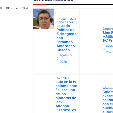
informar acerca
Lo que usted
debe saber
La Joda
Depor
Política del
𝐋𝐢𝐠𝐚 𝐁
5 de agosto
– 𝐌𝐢𝐥𝐥𝐨
con
𝐅𝐂 𝐕𝐬 
Fernando
Amorocho
agos
Chacón
202
agosto 5,
2026
Colombia
Luto en la tv
colombiana:
Interna
Fallece uno
Colom
de los
expre
pioneros de
solid
la tv,
con el
Alfonso
pueblo
Lizarazo, ex
autor