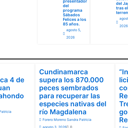
presentador
del J
del
tras el
programa
terre
Sábados
agost
Felices a los
85 años.
2026
agosto 5,
2026
Cundinamarca
Cu
Cundinamarca
“I
ca 4 de
supera los 870.000
lic
uan
peces sembrados
co
rahondo
para recuperar las
Re
especies nativas del
Tr
río Magdalena
go
atricia
Re
Forero Moreno Sandra Patricia
agosto 3, 2026
0
For