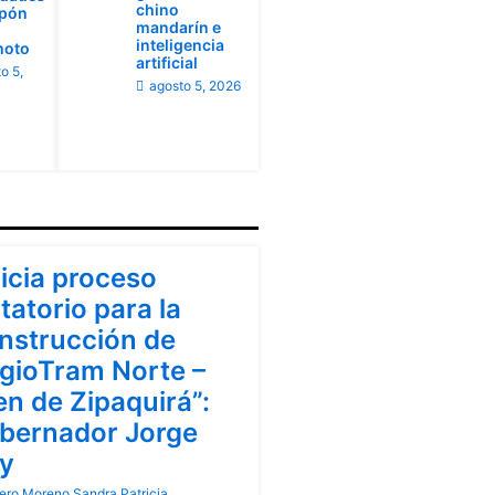
chino
apón
mandarín e
inteligencia
moto
artificial
o 5,
agosto 5, 2026
ndinamarca
nicia proceso
itatorio para la
nstrucción de
gioTram Norte –
en de Zipaquirá”:
bernador Jorge
y
ero Moreno Sandra Patricia