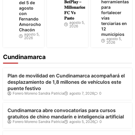
𝐁𝐞𝐭𝐏𝐥𝐚𝐲 –
herramientas
del 5 de
𝐌𝐢𝐥𝐥𝐨𝐧𝐚𝐫𝐢𝐨𝐬
para
agosto
𝐅𝐂 𝐕𝐬
fortalecer
con
𝐏𝐚𝐬𝐭𝐨
vías
Fernando
agosto 5,
terciarias en
Amorocho
2026
12
Chacón
municipios
agosto 5,
2026
agosto 5,
2026
Cundinamarca
Bogotá
Cundinamarca
Plan de movilidad en Cundinamarca acompañará el
desplazamiento de 1,8 millones de vehículos este
puente festivo
Forero Moreno Sandra Patricia
agosto 7, 2026
0
Cundinamarca
Cundinamarca abre convocatorias para cursos
gratuitos de chino mandarín e inteligencia artificial
Forero Moreno Sandra Patricia
agosto 5, 2026
0
Cundinamarca