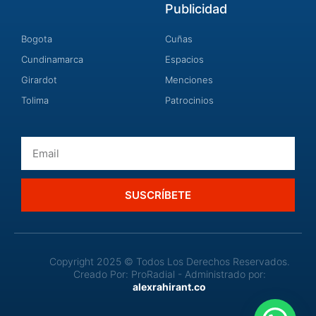
Publicidad
Bogota
Cuñas
Cundinamarca
Espacios
Girardot
Menciones
Tolima
Patrocinios
Email
SUSCRÍBETE
Copyright 2025 © Todos Los Derechos Reservados.
Creado Por: ProRadial - Administrado por:
alexrahirant.co