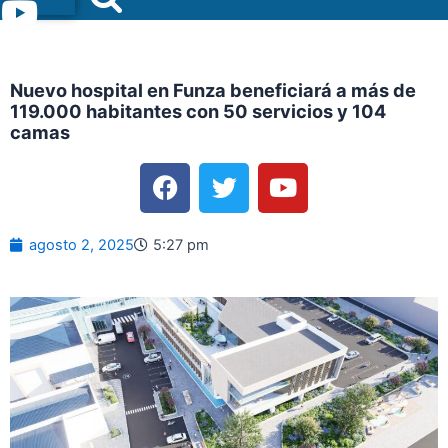
Menu
Nuevo hospital en Funza beneficiará a más de
119.000 habitantes con 50 servicios y 104
camas
F
T
Y
a
w
o
c
i
u
e
t
t
agosto 2, 2025
5:27 pm
b
t
u
o
e
b
o
r
e
k