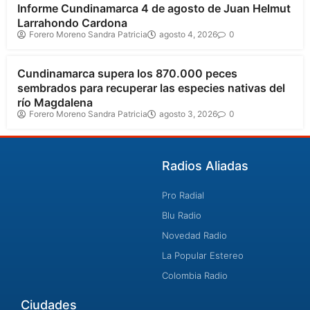
Informe Cundinamarca 4 de agosto de Juan Helmut
Larrahondo Cardona
Forero Moreno Sandra Patricia
agosto 4, 2026
0
Cundinamarca
Cundinamarca supera los 870.000 peces
sembrados para recuperar las especies nativas del
río Magdalena
Forero Moreno Sandra Patricia
agosto 3, 2026
0
Radios Aliadas
Pro Radial
Blu Radio
Novedad Radio
La Popular Estereo
Colombia Radio
Ciudades