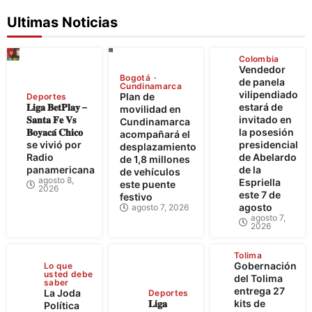
Ultimas Noticias
Colombia
Vendedor
Bogotá
de panela
Cundinamarca
vilipendiado
Plan de
Deportes
𝐋𝐢𝐠𝐚 𝐁𝐞𝐭𝐏𝐥𝐚𝐲 –
estará de
movilidad en
𝐒𝐚𝐧𝐭𝐚 𝐅𝐞 𝐕𝐬
invitado en
Cundinamarca
𝐁𝐨𝐲𝐚𝐜𝐚́ 𝐂𝐡𝐢𝐜𝐨
la posesión
acompañará el
se vivió por
presidencial
desplazamiento
Radio
de Abelardo
de 1,8 millones
panamericana
de la
de vehículos
agosto 8,
Espriella
este puente
2026
este 7 de
festivo
agosto
agosto 7, 2026
agosto 7,
2026
Tolima
Gobernación
Lo que
usted debe
del Tolima
saber
entrega 27
La Joda
Deportes
𝐋𝐢𝐠𝐚
kits de
Política