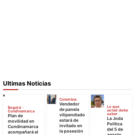
Ultimas Noticias
Colombia
Vendedor
Lo que
Bogotá
de panela
usted debe
Cundinamarca
saber
vilipendiado
Plan de
La Joda
estará de
movilidad en
Política
invitado en
Cundinamarca
del 5 de
la posesión
acompañará el
agosto