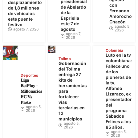
presidencial
desplazamiento
con
de Abelardo
de 1,8 millones
Fernando
de la
de vehículos
Amorocho
Espriella
este puente
Chacón
este 7 de
festivo
agosto 5,
agosto
agosto 7, 2026
2026
agosto 7,
2026
Colombia
Luto en la tv
Tolima
colombiana:
Gobernación
Fallece uno
del Tolima
de los
entrega 27
Deportes
pioneros de
𝐋𝐢𝐠𝐚
kits de
la tv,
𝐁𝐞𝐭𝐏𝐥𝐚𝐲 –
herramientas
Alfonso
𝐌𝐢𝐥𝐥𝐨𝐧𝐚𝐫𝐢𝐨𝐬
para
Lizarazo, ex
𝐅𝐂 𝐕𝐬
fortalecer
presentador
𝐏𝐚𝐬𝐭𝐨
vías
del
agosto 5,
terciarias en
programa
2026
12
Sábados
municipios
Felices a los
agosto 5,
85 años.
2026
agosto 5,
2026