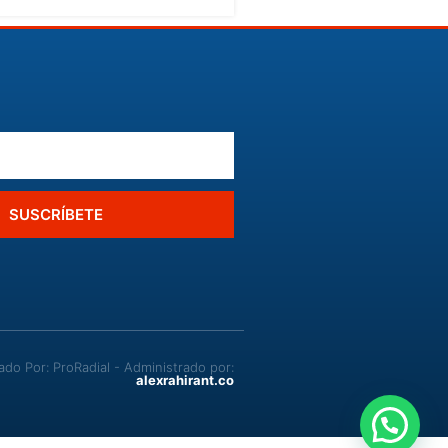
SUSCRÍBETE
o Por: ProRadial - Administrado por:
alexrahirant.co