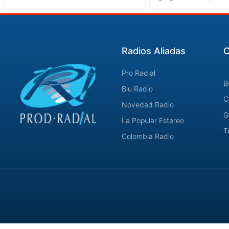
Radios Aliadas
C
Pro Radial
B
Blu Radio
C
Novedad Radio
G
La Popular Estereo
T
Colombia Radio