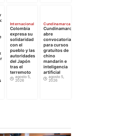
v
:
Internacional
Cundinamarca
Colombia
Cundinamarca
expresa su
abre
e
solidaridad
convocatorias
con el
para cursos
pueblo y las
gratuitos de
x
autoridades
chino
r
del Japón
mandarín e
tras el
inteligencia
terremoto
artificial
agosto 5,
agosto 5,
s
2026
2026