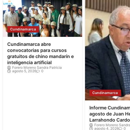
Cundinamarca
Cundinamarca abre
convocatorias para cursos
gratuitos de chino mandarín e
inteligencia artificial
Forero Moreno Sandra Patricia
agosto 5, 2026
0
Cundinamarca
Informe Cundinam
agosto de Juan H
Larrahondo Card
Forero Moreno Sandra
agosto 4, 2026
0