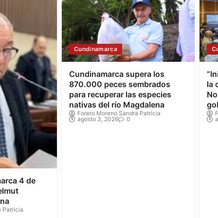
Cundinamarca
C
Cundinamarca supera los
“In
870.000 peces sembrados
la
para recuperar las especies
Nor
nativas del río Magdalena
go
Forero Moreno Sandra Patricia
F
agosto 3, 2026
0
a
arca 4 de
elmut
ona
 Patricia