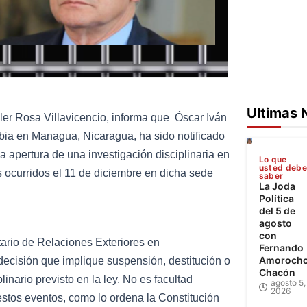
Ultimas 
ller Rosa Villavicencio, informa que Óscar Iván
bia en Managua, Nicaragua, ha sido notificado
la apertura de una investigación disciplinaria en
Lo que
usted deb
 ocurridos el 11 de diciembre en dicha sede
saber
La Joda
Política
del 5 de
agosto
con
ario de Relaciones Exteriores en
Fernando
Amoroch
 decisión que implique suspensión, destitución o
Chacón
inario previsto en la ley. No es facultad
agosto 5,
2026
 estos eventos, como lo ordena la Constitución