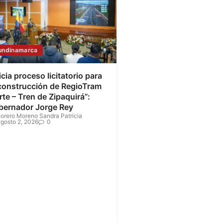
undinamarca
icia proceso licitatorio para
 construcción de RegioTram
te – Tren de Zipaquirá”:
bernador Jorge Rey
orero Moreno Sandra Patricia
gosto 2, 2026
0