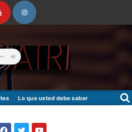
tes
Lo que usted debe saber
F
T
Y
a
w
o