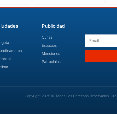
iudades
Publicidad
Email
Cuñas
ogota
Espacios
undinamarca
Menciones
irardot
Patrocinios
olima
Copyright 2025 © Todos Los Derechos Reservados. Cread