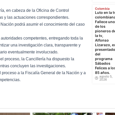
Colombia
ría, en cabeza de la Oficina de Control
Luto en la t
colombiana
bas y las actuaciones correspondientes.
Fallece uno
 Nación podrá asumir el conocimiento del caso
de los
pioneros d
la tv,
as autoridades competentes, entregando toda la
Alfonso
Lizarazo, e
tizar una investigación clara, transparente y
presentado
onario eventualmente involucrado.
del
programa
 el proceso, la Cancillería ha dispuesto la
Sábados
ntras concluyen las investigaciones.
Felices a lo
85 años.
l proceso a la Fiscalía General de la Nación y a
agosto 5,
mpetencias.
2026