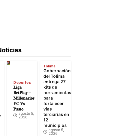
Noticias
Tolima
Gobernación
e
del Tolima
entrega 27
Deportes
𝐋𝐢𝐠𝐚
kits de
𝐁𝐞𝐭𝐏𝐥𝐚𝐲 –
herramientas
𝐌𝐢𝐥𝐥𝐨𝐧𝐚𝐫𝐢𝐨𝐬
para
𝐅𝐂 𝐕𝐬
fortalecer
𝐏𝐚𝐬𝐭𝐨
vías
agosto 5,
terciarias en
o
2026
12
municipios
agosto 5,
2026