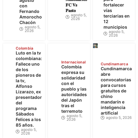
agosto
𝐅𝐂 𝐕𝐬
fortalecer
con
𝐏𝐚𝐬𝐭𝐨
vías
Fernando
agosto 5,
terciarias en
Amorocho
2026
12
Chacón
municipios
agosto 5,
2026
agosto 5,
2026
Colombia
Luto en la tv
colombiana:
Internacional
Fallece uno
Cundinamarca
Colombia
Cundinamarca
de los
expresa su
abre
pioneros de
solidaridad
convocatorias
la tv,
con el
para cursos
Alfonso
pueblo y las
gratuitos de
Lizarazo, ex
autoridades
chino
presentador
del Japón
mandarín e
del
tras el
inteligencia
programa
terremoto
artificial
Sábados
agosto 5,
agosto 5, 2026
Felices a los
2026
85 años.
agosto 5,
2026