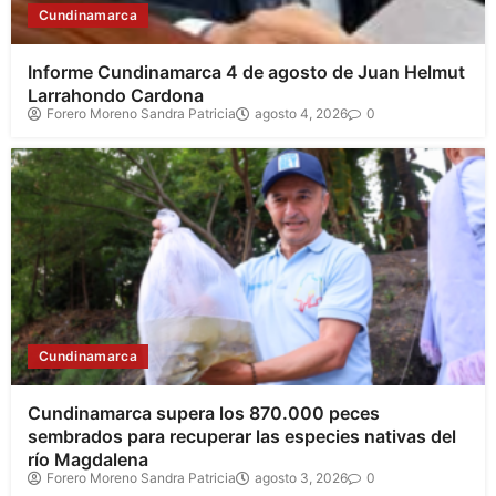
Cundinamarca
Informe Cundinamarca 4 de agosto de Juan Helmut
Larrahondo Cardona
Forero Moreno Sandra Patricia
agosto 4, 2026
0
Cundinamarca
Cundinamarca supera los 870.000 peces
sembrados para recuperar las especies nativas del
río Magdalena
Forero Moreno Sandra Patricia
agosto 3, 2026
0