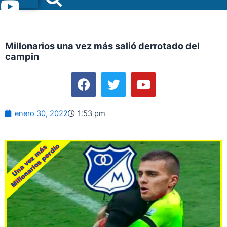
Menu
Millonarios una vez más salió derrotado del
campin
F
T
Y
a
w
o
c
i
u
e
t
t
enero 30, 2022
1:53 pm
b
t
u
o
e
b
o
r
e
k