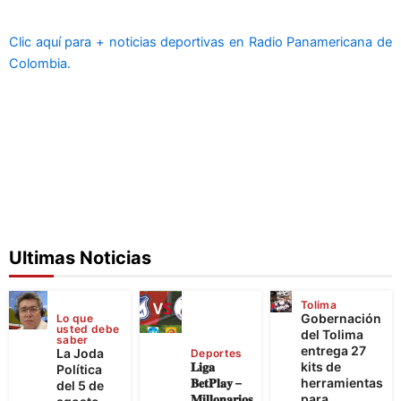
Clic aquí para + noticias deportivas en Radio Panamericana de
Colombia.
Ultimas Noticias
Tolima
Gobernación
Lo que
usted debe
del Tolima
saber
entrega 27
La Joda
Deportes
𝐋𝐢𝐠𝐚
kits de
Política
𝐁𝐞𝐭𝐏𝐥𝐚𝐲 –
herramientas
del 5 de
𝐌𝐢𝐥𝐥𝐨𝐧𝐚𝐫𝐢𝐨𝐬
para