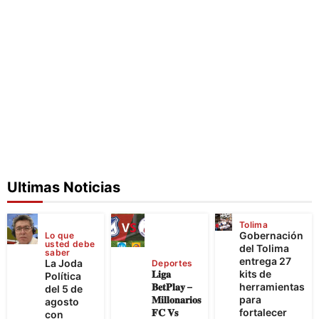
Ultimas Noticias
Tolima
Gobernación
Lo que
usted debe
del Tolima
saber
entrega 27
La Joda
Deportes
𝐋𝐢𝐠𝐚
kits de
Política
𝐁𝐞𝐭𝐏𝐥𝐚𝐲 –
herramientas
del 5 de
𝐌𝐢𝐥𝐥𝐨𝐧𝐚𝐫𝐢𝐨𝐬
para
agosto
𝐅𝐂 𝐕𝐬
fortalecer
con