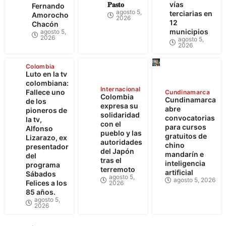
𝐏𝐚𝐬𝐭𝐨
vías
Fernando
agosto 5,
terciarias en
Amorocho
2026
12
Chacón
municipios
agosto 5,
2026
agosto 5,
2026
Colombia
Luto en la tv
colombiana:
Internacional
Fallece uno
Cundinamarca
Colombia
Cundinamarca
de los
expresa su
abre
pioneros de
solidaridad
convocatorias
la tv,
con el
para cursos
Alfonso
pueblo y las
gratuitos de
Lizarazo, ex
autoridades
chino
presentador
del Japón
mandarín e
del
tras el
inteligencia
programa
terremoto
artificial
Sábados
agosto 5,
agosto 5, 2026
Felices a los
2026
85 años.
agosto 5,
2026