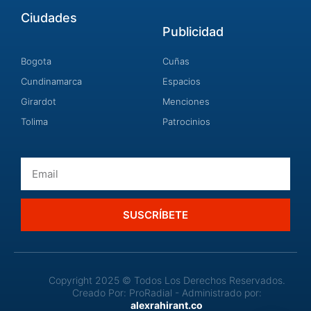
Ciudades
Publicidad
Bogota
Cuñas
Cundinamarca
Espacios
Girardot
Menciones
Tolima
Patrocinios
Email
SUSCRÍBETE
Copyright 2025 © Todos Los Derechos Reservados.
Creado Por: ProRadial - Administrado por:
alexrahirant.co