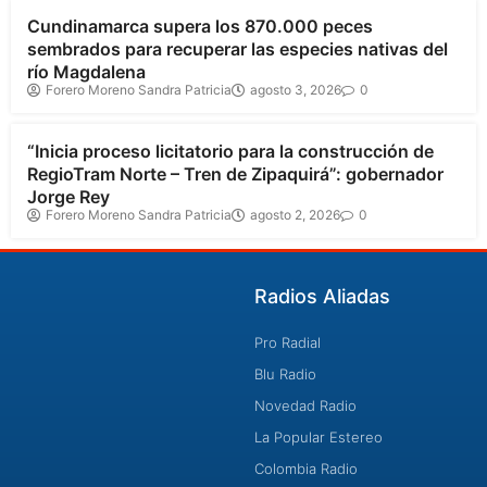
Cundinamarca supera los 870.000 peces
sembrados para recuperar las especies nativas del
río Magdalena
Forero Moreno Sandra Patricia
agosto 3, 2026
0
Cundinamarca
“Inicia proceso licitatorio para la construcción de
RegioTram Norte – Tren de Zipaquirá”: gobernador
Jorge Rey
Forero Moreno Sandra Patricia
agosto 2, 2026
0
Radios Aliadas
Pro Radial
Blu Radio
Novedad Radio
La Popular Estereo
Colombia Radio