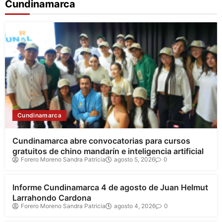
Cundinamarca
Cundinamarca
Cundinamarca abre convocatorias para cursos
gratuitos de chino mandarín e inteligencia artificial
Forero Moreno Sandra Patricia
agosto 5, 2026
0
Cundinamarca
Informe Cundinamarca 4 de agosto de Juan Helmut
Larrahondo Cardona
Forero Moreno Sandra Patricia
agosto 4, 2026
0
Cundinamarca