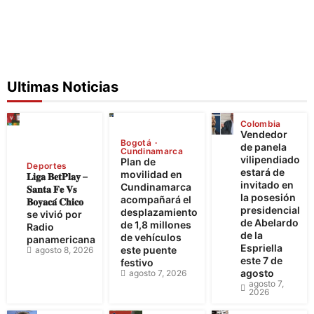
Ultimas Noticias
Colombia
Vendedor
Bogotá
de panela
Cundinamarca
vilipendiado
Plan de
Deportes
estará de
movilidad en
𝐋𝐢𝐠𝐚 𝐁𝐞𝐭𝐏𝐥𝐚𝐲 –
invitado en
Cundinamarca
𝐒𝐚𝐧𝐭𝐚 𝐅𝐞 𝐕𝐬
la posesión
acompañará el
𝐁𝐨𝐲𝐚𝐜𝐚́ 𝐂𝐡𝐢𝐜𝐨
presidencial
desplazamiento
se vivió por
de Abelardo
de 1,8 millones
Radio
de la
de vehículos
panamericana
Espriella
este puente
agosto 8, 2026
este 7 de
festivo
agosto
agosto 7, 2026
agosto 7,
2026