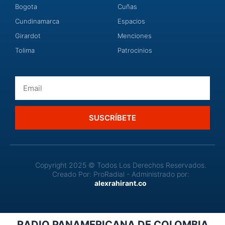
Bogota
Cuñas
Cundinamarca
Espacios
Girardot
Menciones
Tolima
Patrocinios
Email
SUSCRÍBETE
Copyright 2025 © Todos Los Derechos Reservados.
Creado Por: ProRadial - Administrado por:
alexrahirant.co
RADIO PANAMERICANA DE COLOMBIA