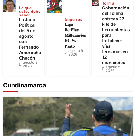
Tolima
Gobernación
Lo que
usted debe
del Tolima
saber
entrega 27
La Joda
Deportes
𝐋𝐢𝐠𝐚
kits de
Política
𝐁𝐞𝐭𝐏𝐥𝐚𝐲 –
herramientas
del 5 de
𝐌𝐢𝐥𝐥𝐨𝐧𝐚𝐫𝐢𝐨𝐬
para
agosto
𝐅𝐂 𝐕𝐬
fortalecer
con
𝐏𝐚𝐬𝐭𝐨
vías
Fernando
agosto 5,
terciarias en
Amorocho
2026
12
Chacón
municipios
agosto 5,
2026
agosto 5,
2026
Cundinamarca