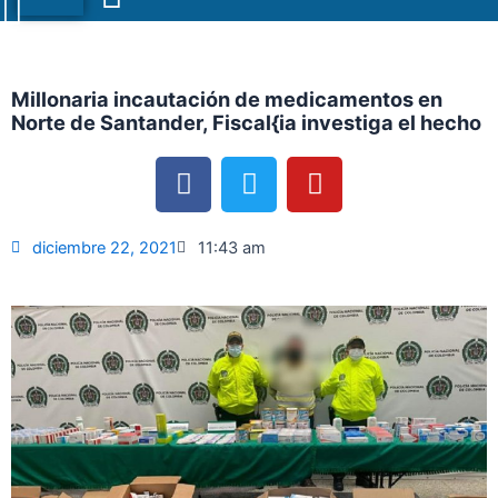
Menu
Millonaria incautación de medicamentos en
Norte de Santander, Fiscal{ia investiga el hecho
F
T
Y
a
w
o
c
i
u
e
t
t
diciembre 22, 2021
11:43 am
b
t
u
o
e
b
o
r
e
k