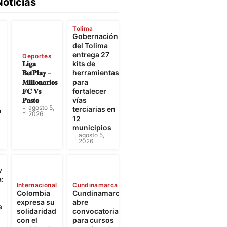
Noticias
Tolima
Gobernación
e
del Tolima
entrega 27
Deportes
𝐋𝐢𝐠𝐚
kits de
𝐁𝐞𝐭𝐏𝐥𝐚𝐲 –
herramientas
𝐌𝐢𝐥𝐥𝐨𝐧𝐚𝐫𝐢𝐨𝐬
para
𝐅𝐂 𝐕𝐬
fortalecer
𝐏𝐚𝐬𝐭𝐨
vías
agosto 5,
terciarias en
o
2026
12
municipios
agosto 5,
2026
v
:
Internacional
Cundinamarca
Colombia
Cundinamarca
expresa su
abre
e
solidaridad
convocatorias
con el
para cursos