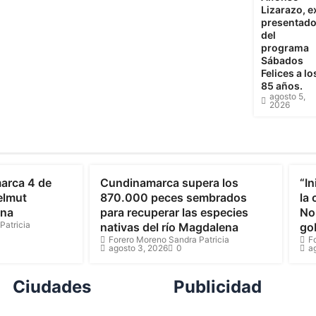
Lizarazo, e
presentado
del
programa
Sábados
Felices a lo
85 años.
agosto 5,
2026
Cundinamarca
C
arca 4 de
Cundinamarca supera los
“In
elmut
870.000 peces sembrados
la
ona
para recuperar las especies
Nor
Patricia
nativas del río Magdalena
go
Forero Moreno Sandra Patricia
F
agosto 3, 2026
0
a
Ciudades
Publicidad