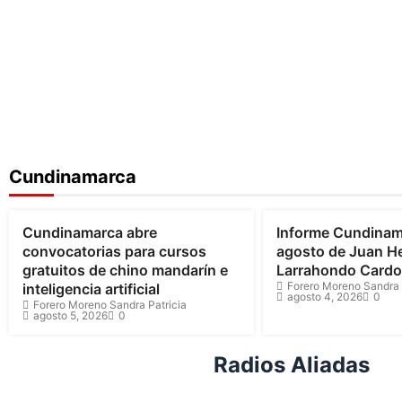
Cundinamarca
Cundinamarca
Cundinamarca
Cundinamarca abre
Informe Cundinam
convocatorias para cursos
agosto de Juan H
gratuitos de chino mandarín e
Larrahondo Card
Forero Moreno Sandra 
inteligencia artificial
agosto 4, 2026
0
Forero Moreno Sandra Patricia
agosto 5, 2026
0
Radios Aliadas