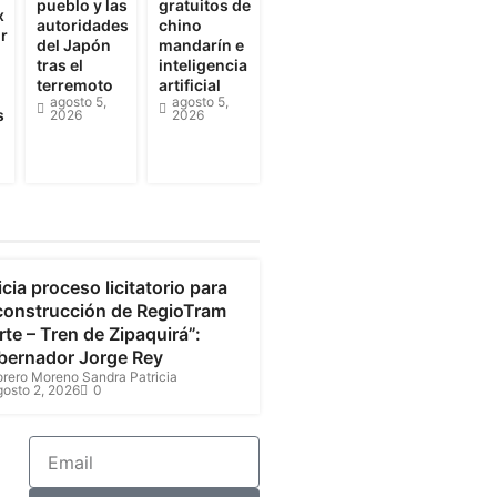
pueblo y las
gratuitos de
x
autoridades
chino
r
del Japón
mandarín e
tras el
inteligencia
terremoto
artificial
agosto 5,
agosto 5,
s
2026
2026
undinamarca
icia proceso licitatorio para
 construcción de RegioTram
te – Tren de Zipaquirá”:
bernador Jorge Rey
orero Moreno Sandra Patricia
gosto 2, 2026
0
Email