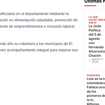
Ultimas 
neficiadas en el departamento mediante la
Lo que
usted deb
rmación en alimentación saludable, promoción de
saber
La Joda
miento de emprendimientos e inclusión laboral.
Política
del 5 de
agosto
con
este año su cobertura a los municipios de El
Fernando
ieren acompañamiento integral para mejorar sus
Amoroch
Chacón
agosto 5,
2026
Colombia
Luto en la t
colombiana
Fallece uno
de los
pioneros d
la tv,
Alfonso