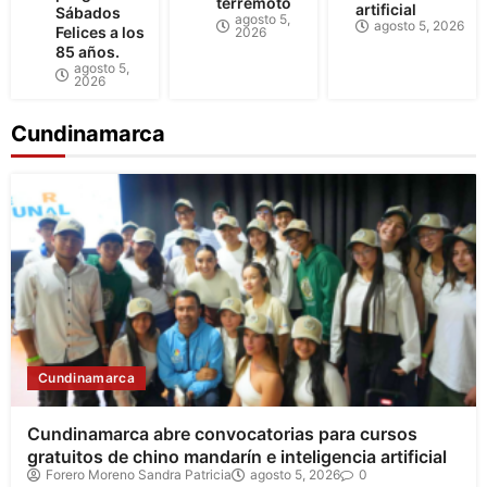
terremoto
artificial
Sábados
agosto 5,
agosto 5, 2026
Felices a los
2026
85 años.
agosto 5,
2026
Cundinamarca
Cundinamarca
Cundinamarca abre convocatorias para cursos
gratuitos de chino mandarín e inteligencia artificial
Forero Moreno Sandra Patricia
agosto 5, 2026
0