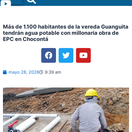
Menu
Más de 1.100 habitantes de la vereda Guanguita
tendrán agua potable con millonaria obra de
EPC en Chocontá
F
T
Y
a
w
o
c
i
u
e
t
t
mayo 28, 2026
9:39 am
b
t
u
o
e
b
o
r
e
k