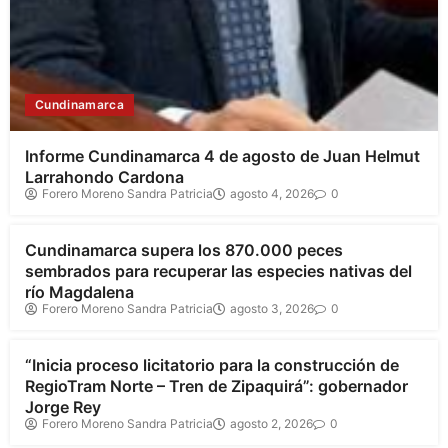
Cundinamarca
Informe Cundinamarca 4 de agosto de Juan Helmut
Larrahondo Cardona
Forero Moreno Sandra Patricia
agosto 4, 2026
0
Cundinamarca
Cundinamarca supera los 870.000 peces
sembrados para recuperar las especies nativas del
río Magdalena
Forero Moreno Sandra Patricia
agosto 3, 2026
0
Cundinamarca
“Inicia proceso licitatorio para la construcción de
RegioTram Norte – Tren de Zipaquirá”: gobernador
Jorge Rey
Forero Moreno Sandra Patricia
agosto 2, 2026
0