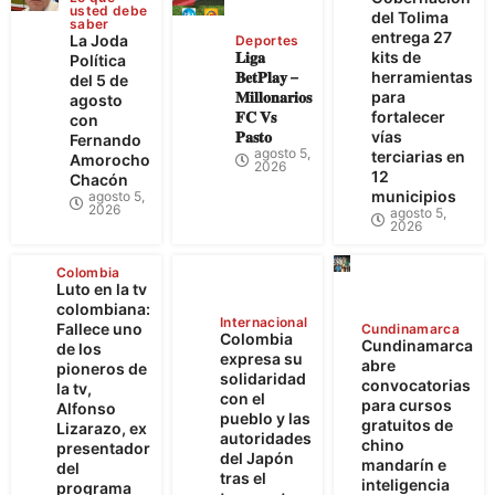
usted debe
del Tolima
saber
entrega 27
La Joda
Deportes
𝐋𝐢𝐠𝐚
kits de
Política
𝐁𝐞𝐭𝐏𝐥𝐚𝐲 –
herramientas
del 5 de
𝐌𝐢𝐥𝐥𝐨𝐧𝐚𝐫𝐢𝐨𝐬
para
agosto
𝐅𝐂 𝐕𝐬
fortalecer
con
𝐏𝐚𝐬𝐭𝐨
vías
Fernando
agosto 5,
terciarias en
Amorocho
2026
12
Chacón
municipios
agosto 5,
2026
agosto 5,
2026
Colombia
Luto en la tv
colombiana:
Internacional
Fallece uno
Cundinamarca
Colombia
Cundinamarca
de los
expresa su
abre
pioneros de
solidaridad
convocatorias
la tv,
con el
para cursos
Alfonso
pueblo y las
gratuitos de
Lizarazo, ex
autoridades
chino
presentador
del Japón
mandarín e
del
tras el
inteligencia
programa