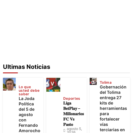
Ultimas Noticias
Tolima
Gobernación
Lo que
usted debe
del Tolima
saber
entrega 27
La Joda
Deportes
𝐋𝐢𝐠𝐚
kits de
Política
𝐁𝐞𝐭𝐏𝐥𝐚𝐲 –
herramientas
del 5 de
𝐌𝐢𝐥𝐥𝐨𝐧𝐚𝐫𝐢𝐨𝐬
para
agosto
𝐅𝐂 𝐕𝐬
fortalecer
con
𝐏𝐚𝐬𝐭𝐨
vías
Fernando
agosto 5,
terciarias en
Amorocho
2026