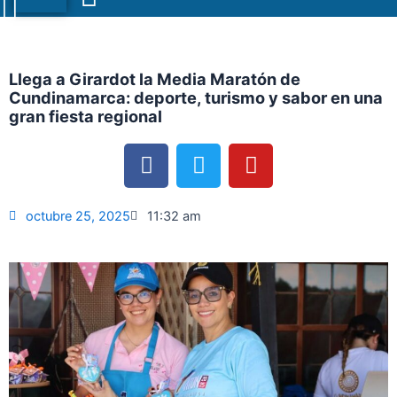
Menu
Llega a Girardot la Media Maratón de
Cundinamarca: deporte, turismo y sabor en una
gran fiesta regional
F
T
Y
a
w
o
c
i
u
e
t
t
octubre 25, 2025
11:32 am
b
t
u
o
e
b
o
r
e
k