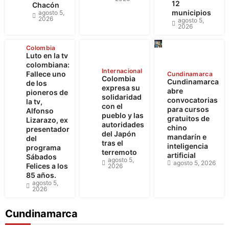
12
Chacón
municipios
agosto 5,
2026
agosto 5,
2026
Colombia
Luto en la tv
colombiana:
Internacional
Fallece uno
Cundinamarca
Colombia
Cundinamarca
de los
expresa su
abre
pioneros de
solidaridad
convocatorias
la tv,
con el
para cursos
Alfonso
pueblo y las
gratuitos de
Lizarazo, ex
autoridades
chino
presentador
del Japón
mandarín e
del
tras el
inteligencia
programa
terremoto
artificial
Sábados
agosto 5,
agosto 5, 2026
Felices a los
2026
85 años.
agosto 5,
2026
Cundinamarca