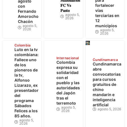
𝐌𝐢𝐥𝐥𝐨𝐧𝐚𝐫𝐢𝐨𝐬
para
agosto
𝐅𝐂 𝐕𝐬
fortalecer
con
𝐏𝐚𝐬𝐭𝐨
vías
Fernando
agosto 5,
terciarias en
Amorocho
2026
12
Chacón
municipios
agosto 5,
2026
agosto 5,
2026
Colombia
Luto en la tv
colombiana:
Internacional
Fallece uno
Cundinamarca
Colombia
Cundinamarca
de los
expresa su
abre
pioneros de
solidaridad
convocatorias
la tv,
con el
para cursos
Alfonso
pueblo y las
gratuitos de
Lizarazo, ex
autoridades
chino
presentador
del Japón
mandarín e
del
tras el
inteligencia
programa
terremoto
artificial
Sábados
agosto 5,
agosto 5, 2026
Felices a los
2026
85 años.
agosto 5,
2026