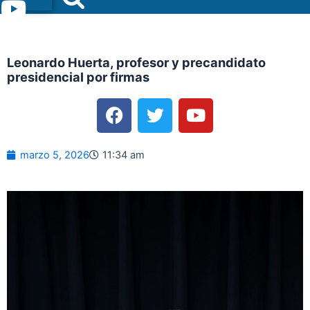
Menu
Leonardo Huerta, profesor y precandidato
presidencial por firmas
F
T
Y
a
w
o
c
i
u
e
t
t
marzo 5, 2026
11:34 am
b
t
u
o
e
b
o
r
e
k