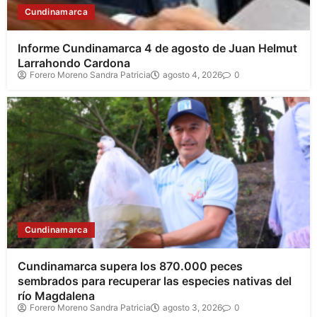
Cundinamarca
Informe Cundinamarca 4 de agosto de Juan Helmut
Larrahondo Cardona
Forero Moreno Sandra Patricia
agosto 4, 2026
0
Cundinamarca
Cundinamarca supera los 870.000 peces
sembrados para recuperar las especies nativas del
río Magdalena
Forero Moreno Sandra Patricia
agosto 3, 2026
0