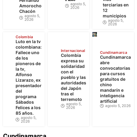
Fernando
agosto 5,
terciarias en
Amorocho
2026
12
Chacón
municipios
agosto 5,
2026
agosto 5,
2026
Colombia
Luto en la tv
colombiana:
Internacional
Fallece uno
Cundinamarca
Colombia
Cundinamarca
de los
expresa su
abre
pioneros de
solidaridad
convocatorias
la tv,
con el
para cursos
Alfonso
pueblo y las
gratuitos de
Lizarazo, ex
autoridades
chino
presentador
del Japón
mandarín e
del
tras el
inteligencia
programa
terremoto
artificial
Sábados
agosto 5,
agosto 5, 2026
Felices a los
2026
85 años.
agosto 5,
2026
Cundinamarca