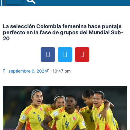
Menu
La selección Colombia femenina hace puntaje
perfecto en la fase de grupos del Mundial Sub-
20
F
T
Y
a
w
o
c
i
u
e
t
t
septiembre 6, 2024
10:47 pm
b
t
u
o
e
b
o
r
e
k