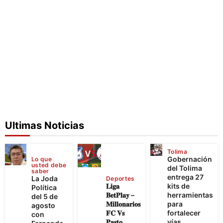
Ultimas Noticias
Tolima
Gobernación
Lo que
usted debe
del Tolima
saber
entrega 27
La Joda
Deportes
𝐋𝐢𝐠𝐚
kits de
Política
𝐁𝐞𝐭𝐏𝐥𝐚𝐲 –
herramientas
del 5 de
𝐌𝐢𝐥𝐥𝐨𝐧𝐚𝐫𝐢𝐨𝐬
para
agosto
𝐅𝐂 𝐕𝐬
fortalecer
con
𝐏𝐚𝐬𝐭𝐨
vías