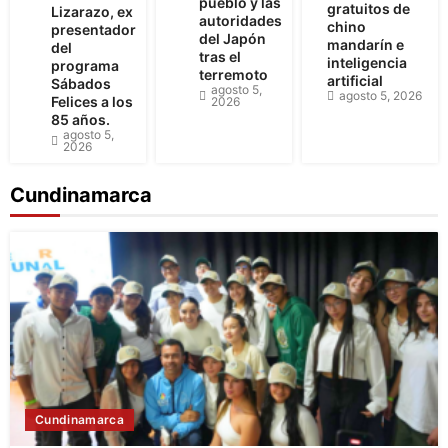
pueblo y las
gratuitos de
Lizarazo, ex
autoridades
chino
presentador
del Japón
mandarín e
del
tras el
inteligencia
programa
terremoto
artificial
Sábados
agosto 5,
agosto 5, 2026
Felices a los
2026
85 años.
agosto 5,
2026
Cundinamarca
Cundinamarca