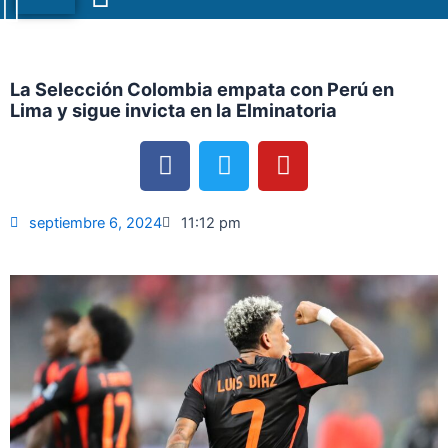
Menu
La Selección Colombia empata con Perú en
Lima y sigue invicta en la Elminatoria
F
T
Y
a
w
o
c
i
u
e
t
t
septiembre 6, 2024
11:12 pm
b
t
u
o
e
b
o
r
e
k