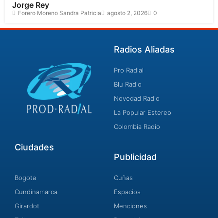
Jorge Rey
Forero Moreno Sandra Patricia
agosto 2, 2026
0
Radios Aliadas
Pro Radial
Blu Radio
Novedad Radio
La Popular Estereo
Colombia Radio
Ciudades
Publicidad
Bogota
Cuñas
Cundinamarca
Espacios
Girardot
Menciones