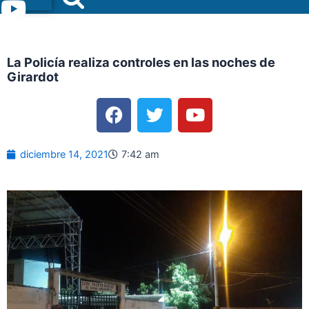
Menu
La Policía realiza controles en las noches de
Girardot
F
T
Y
a
w
o
c
i
u
e
t
t
diciembre 14, 2021
7:42 am
b
t
u
o
e
b
o
r
e
k