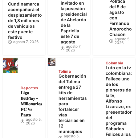
Política
invitado en
Cundinamarca
del 5 de
la posesión
acompañará el
agosto
presidencial
desplazamiento
con
de Abelardo
de 1,8 millones
Fernando
de la
de vehículos
Amorocho
Espriella
este puente
Chacón
este 7 de
festivo
agosto 5,
agosto
agosto 7, 2026
2026
agosto 7,
2026
Colombia
Luto en la tv
Tolima
colombiana:
Gobernación
Fallece uno
del Tolima
de los
entrega 27
Deportes
pioneros de
𝐋𝐢𝐠𝐚
kits de
la tv,
𝐁𝐞𝐭𝐏𝐥𝐚𝐲 –
herramientas
Alfonso
𝐌𝐢𝐥𝐥𝐨𝐧𝐚𝐫𝐢𝐨𝐬
para
Lizarazo, ex
𝐅𝐂 𝐕𝐬
fortalecer
presentador
𝐏𝐚𝐬𝐭𝐨
vías
del
agosto 5,
terciarias en
programa
2026
12
Sábados
municipios
Felices a los
agosto 5,