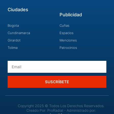
Ciudades
Publicidad
Bogota
Cuñas
Cundinamarca
Espacios
Girardot
Menciones
Tolima
Patrocinios
Email
SUSCRÍBETE
Copyright 2025 © Todos Los Derechos Reservados.
Creado Por: ProRadial - Administrado por: