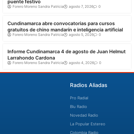
puente festivo
Forero Moreno Sandra Patricia
agosto 7, 2026
0
Cundinamarca
Cundinamarca abre convocatorias para cursos
gratuitos de chino mandarín e inteligencia artificial
Forero Moreno Sandra Patricia
agosto 5, 2026
0
Cundinamarca
Informe Cundinamarca 4 de agosto de Juan Helmut
Larrahondo Cardona
Forero Moreno Sandra Patricia
agosto 4, 2026
0
Radios Aliadas
Pro Radial
Blu Radio
Novedad Radio
La Popular Estereo
Colombia Radio