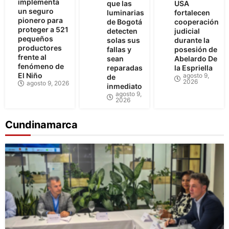
implementa
que las
USA
un seguro
luminarias
fortalecen
pionero para
de Bogotá
cooperación
proteger a 521
detecten
judicial
pequeños
solas sus
durante la
productores
fallas y
posesión de
frente al
sean
Abelardo De
fenómeno de
reparadas
la Espriella
El Niño
agosto 9,
de
2026
agosto 9, 2026
inmediato
agosto 9,
2026
Cundinamarca