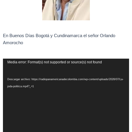
En Buenos Días Bogotá y Cundinamarca el señor Orlando
Amorocho
Reproductor
Media error: Format(s) not supported or source(s) not found
de
vídeo
Descargar archivo: https://radiopanamericanadecolombia.com/wp-content/uploads/2026/07/La-
joda-politica.mp4?_=1