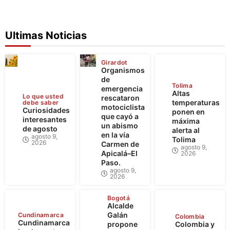
Ultimas Noticias
Girardot
Organismos
de
Tolima
emergencia
Altas
Lo que usted
rescataron
temperaturas
debe saber
motociclista
Curiosidades
ponen en
que cayó a
interesantes
máxima
un abismo
de agosto
alerta al
en la vía
agosto 9,
Tolima
2026
Carmen de
agosto 9,
Apicalá–El
2026
Paso.
agosto 9,
2026
Bogotá
Alcalde
Galán
Cundinamarca
Colombia
Cundinamarca
propone
Colombia y