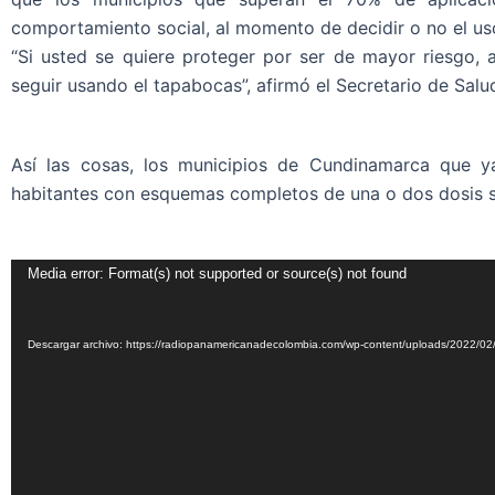
comportamiento social, al momento de decidir o no el us
“Si usted se quiere proteger por ser de mayor riesgo, 
seguir usando el tapabocas”, afirmó el Secretario de Sal
Así las cosas, los municipios de Cundinamarca que 
habitantes con esquemas completos de una o dos dosis so
Reproductor
Media error: Format(s) not supported or source(s) not found
de
vídeo
Descargar archivo: https://radiopanamericanadecolombia.com/wp-content/uploads/2022/