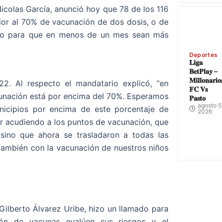
colas García, anunció hoy que 78 de los 116
ior al 70% de vacunación de dos dosis, o de
miso para que en menos de un mes sean más
Deportes
𝐋𝐢𝐠𝐚
𝐁𝐞𝐭𝐏𝐥𝐚𝐲 –
𝐌𝐢𝐥𝐥𝐨𝐧𝐚𝐫𝐢𝐨
. Al respecto el mandatario explicó, “en
𝐅𝐂 𝐕𝐬
unación está por encima del 70%. Esperamos
𝐏𝐚𝐬𝐭𝐨
agosto 5
icipios por encima de este porcentaje de
2026
uir acudiendo a los puntos de vacunación, que
 sino que ahora se trasladaron a todas las
también con la vacunación de nuestros niños
Gilberto Álvarez Uribe, hizo un llamado para
ión de vacunas evalúen sus riesgos y el