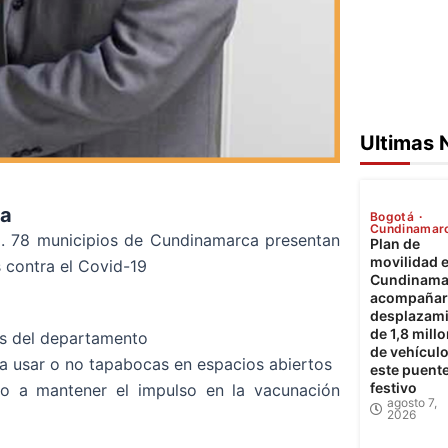
Ultimas 
ca
Bogotá
Cundinamar
. 78 municipios de Cundinamarca presentan
Plan de
movilidad 
 contra el Covid-19
Cundinama
acompañará
desplazam
de 1,8 mill
os del departamento
de vehícul
a usar o no tapabocas en espacios abiertos
este puent
festivo
do a mantener el impulso en la vacunación
agosto 7,
2026