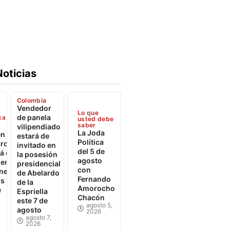
Noticias
Colombia
Vendedor
Lo que
de panela
ca
usted debe
saber
vilipendiado
La Joda
en
estará de
Política
rca
invitado en
del 5 de
 el
la posesión
agosto
iento
presidencial
con
ones
de Abelardo
Fernando
os
de la
Amorocho
e
Espriella
Chacón
este 7 de
agosto 5,
agosto
2026
agosto 7,
2026