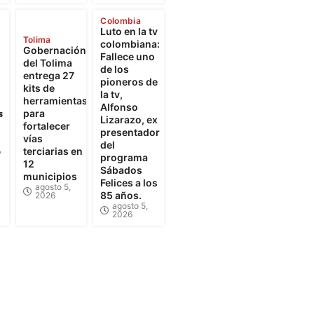
Colombia
Luto en la tv
Tolima
colombiana:
Gobernación
Fallece uno
del Tolima
de los
entrega 27
pioneros de
kits de
la tv,
herramientas
Alfonso

para
Lizarazo, ex
fortalecer
presentador
vías
del
,
terciarias en
programa
12
Sábados
municipios
Felices a los
agosto 5,
85 años.
2026
agosto 5,
2026