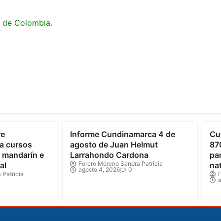
a de Colombia.
Cundinamarca
C
re
Informe Cundinamarca 4 de
Cu
a cursos
agosto de Juan Helmut
87
o mandarín e
Larrahondo Cardona
par
Forero Moreno Sandra Patricia
al
na
agosto 4, 2026
0
 Patricia
F
a