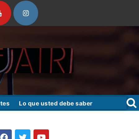
tes
Lo que usted debe saber
F
T
Y
a
w
o