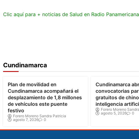
Clic aquí para + noticias de Salud en Radio Panamerican
Cundinamarca
Bogotá
Cundinamarca
Cundinamarca
Plan de movilidad en
Cundinamarca ab
Cundinamarca acompañará el
convocatorias par
desplazamiento de 1,8 millones
gratuitos de chin
de vehículos este puente
inteligencia artifici
Forero Moreno Sandra
festivo
agosto 5, 2026
0
Forero Moreno Sandra Patricia
agosto 7, 2026
0