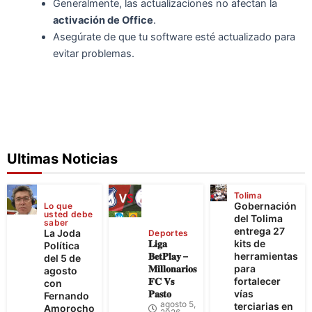
Generalmente, las actualizaciones no afectan la
activación de Office
.
Asegúrate de que tu software esté actualizado para
evitar problemas.
Ultimas Noticias
Tolima
Gobernación
Lo que
usted debe
del Tolima
saber
entrega 27
La Joda
Deportes
𝐋𝐢𝐠𝐚
kits de
Política
𝐁𝐞𝐭𝐏𝐥𝐚𝐲 –
herramientas
del 5 de
𝐌𝐢𝐥𝐥𝐨𝐧𝐚𝐫𝐢𝐨𝐬
para
agosto
𝐅𝐂 𝐕𝐬
fortalecer
con
𝐏𝐚𝐬𝐭𝐨
vías
Fernando
agosto 5,
terciarias en
Amorocho