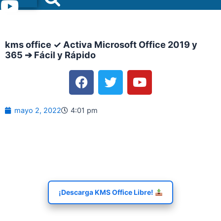
Menu
kms office ✓ Activa Microsoft Office 2019 y
365 ➔ Fácil y Rápido
F
T
Y
a
w
o
c
i
u
e
t
t
mayo 2, 2022
4:01 pm
b
t
u
o
e
b
o
r
e
k
¡Descarga KMS Office Libre!