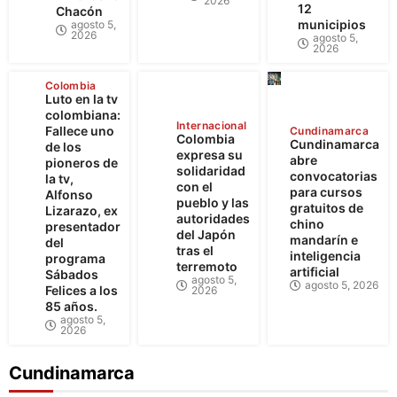
2026
12
Chacón
municipios
agosto 5,
2026
agosto 5,
2026
Colombia
Luto en la tv
colombiana:
Internacional
Fallece uno
Cundinamarca
Colombia
Cundinamarca
de los
expresa su
abre
pioneros de
solidaridad
convocatorias
la tv,
con el
para cursos
Alfonso
pueblo y las
gratuitos de
Lizarazo, ex
autoridades
chino
presentador
del Japón
mandarín e
del
tras el
inteligencia
programa
terremoto
artificial
Sábados
agosto 5,
agosto 5, 2026
Felices a los
2026
85 años.
agosto 5,
2026
Cundinamarca