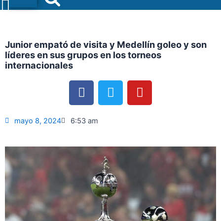
Menu
Junior empató de visita y Medellín goleo y son
líderes en sus grupos en los torneos
internacionales
F
T
Y
a
w
o
c
i
u
e
t
t
mayo 8, 2024
6:53 am
b
t
u
o
e
b
o
r
e
k