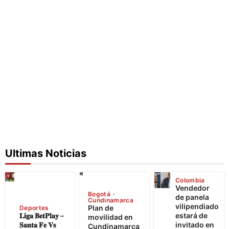
Ultimas Noticias
Colombia
Vendedor
Bogotá
de panela
Cundinamarca
vilipendiado
Plan de
Deportes
𝐋𝐢𝐠𝐚 𝐁𝐞𝐭𝐏𝐥𝐚𝐲 –
estará de
movilidad en
𝐒𝐚𝐧𝐭𝐚 𝐅𝐞 𝐕𝐬
invitado en
Cundinamarca