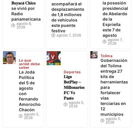
𝐁𝐨𝐲𝐚𝐜𝐚́ 𝐂𝐡𝐢𝐜𝐨
la posesión
acompañará el
se vivió por
presidencial
desplazamiento
Radio
de Abelardo
de 1,8 millones
panamericana
de la
de vehículos
agosto 8,
Espriella
este puente
2026
este 7 de
festivo
agosto
agosto 7, 2026
agosto 7,
2026
Tolima
Gobernación
Lo que
usted debe
del Tolima
saber
entrega 27
La Joda
Deportes
𝐋𝐢𝐠𝐚
kits de
Política
𝐁𝐞𝐭𝐏𝐥𝐚𝐲 –
herramientas
del 5 de
𝐌𝐢𝐥𝐥𝐨𝐧𝐚𝐫𝐢𝐨𝐬
para
agosto
𝐅𝐂 𝐕𝐬
fortalecer
con
𝐏𝐚𝐬𝐭𝐨
vías
Fernando
agosto 5,
terciarias en
Amorocho
2026
12
Chacón
municipios
agosto 5,
2026
agosto 5,
2026