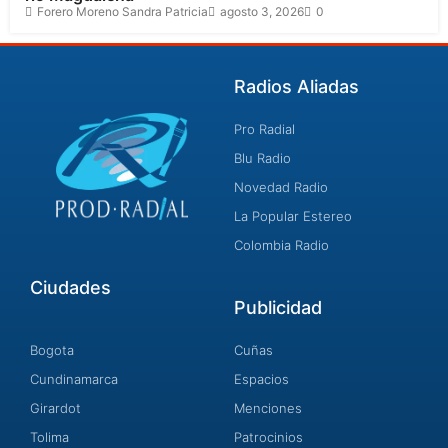
Forero Moreno Sandra Patricia
agosto 3, 2026
0
Radios Aliadas
Pro Radial
Blu Radio
Novedad Radio
La Popular Estereo
Colombia Radio
Ciudades
Publicidad
Bogota
Cuñas
Cundinamarca
Espacios
Girardot
Menciones
Tolima
Patrocinios