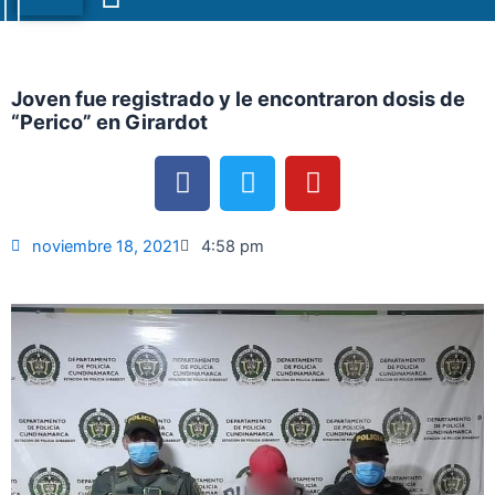
Menu
Joven fue registrado y le encontraron dosis de
“Perico” en Girardot
F
T
Y
a
w
o
c
i
u
e
t
t
noviembre 18, 2021
4:58 pm
b
t
u
o
e
b
o
r
e
k