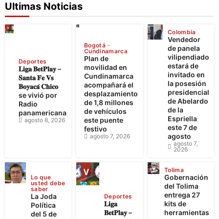
Ultimas Noticias
Colombia
Vendedor
Bogotá
de panela
Cundinamarca
vilipendiado
Plan de
Deportes
estará de
movilidad en
𝐋𝐢𝐠𝐚 𝐁𝐞𝐭𝐏𝐥𝐚𝐲 –
invitado en
Cundinamarca
𝐒𝐚𝐧𝐭𝐚 𝐅𝐞 𝐕𝐬
la posesión
acompañará el
𝐁𝐨𝐲𝐚𝐜𝐚́ 𝐂𝐡𝐢𝐜𝐨
presidencial
desplazamiento
se vivió por
de Abelardo
de 1,8 millones
Radio
de la
de vehículos
panamericana
Espriella
este puente
agosto 8, 2026
este 7 de
festivo
agosto
agosto 7, 2026
agosto 7,
2026
Tolima
Gobernación
Lo que
usted debe
del Tolima
saber
entrega 27
La Joda
Deportes
𝐋𝐢𝐠𝐚
kits de
Política
𝐁𝐞𝐭𝐏𝐥𝐚𝐲 –
herramientas
del 5 de