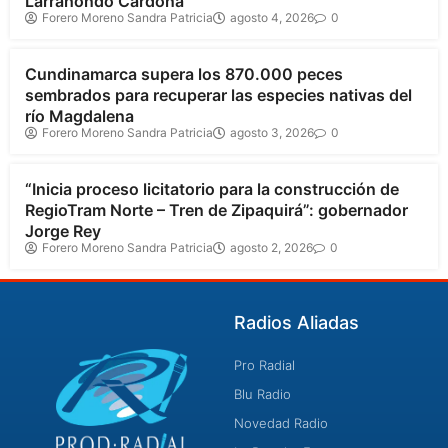
Larrahondo Cardona
Forero Moreno Sandra Patricia
agosto 4, 2026
0
Cundinamarca
Cundinamarca supera los 870.000 peces
sembrados para recuperar las especies nativas del
río Magdalena
Forero Moreno Sandra Patricia
agosto 3, 2026
0
Cundinamarca
“Inicia proceso licitatorio para la construcción de
RegioTram Norte – Tren de Zipaquirá”: gobernador
Jorge Rey
Forero Moreno Sandra Patricia
agosto 2, 2026
0
Radios Aliadas
Pro Radial
Blu Radio
Novedad Radio