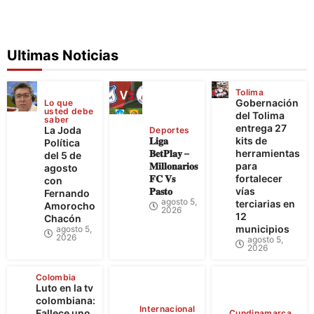
Ultimas Noticias
Tolima
Gobernación
Lo que
usted debe
del Tolima
saber
entrega 27
La Joda
Deportes
𝐋𝐢𝐠𝐚
kits de
Política
𝐁𝐞𝐭𝐏𝐥𝐚𝐲 –
herramientas
del 5 de
𝐌𝐢𝐥𝐥𝐨𝐧𝐚𝐫𝐢𝐨𝐬
para
agosto
𝐅𝐂 𝐕𝐬
fortalecer
con
𝐏𝐚𝐬𝐭𝐨
vías
Fernando
agosto 5,
terciarias en
Amorocho
2026
12
Chacón
municipios
agosto 5,
2026
agosto 5,
2026
Colombia
Luto en la tv
colombiana:
Internacional
Fallece uno
Cundinamarca