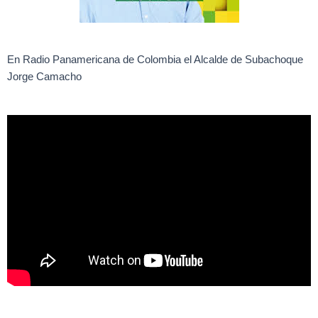
En Radio Panamericana de Colombia el Alcalde de Subachoque
Jorge Camacho