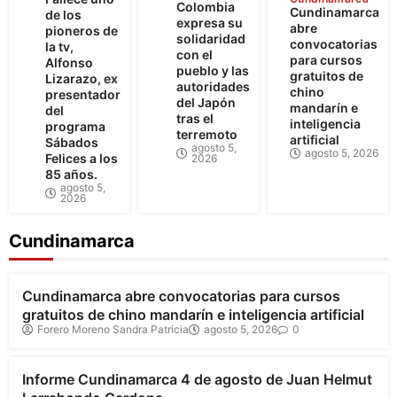
Colombia
Cundinamarca
de los
expresa su
abre
pioneros de
solidaridad
convocatorias
la tv,
con el
para cursos
Alfonso
pueblo y las
gratuitos de
Lizarazo, ex
autoridades
chino
presentador
del Japón
mandarín e
del
tras el
inteligencia
programa
terremoto
artificial
Sábados
agosto 5,
agosto 5, 2026
Felices a los
2026
85 años.
agosto 5,
2026
Cundinamarca
Cundinamarca
Cundinamarca abre convocatorias para cursos
gratuitos de chino mandarín e inteligencia artificial
Forero Moreno Sandra Patricia
agosto 5, 2026
0
Cundinamarca
Informe Cundinamarca 4 de agosto de Juan Helmut