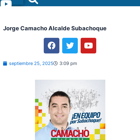
Menu
Jorge Camacho Alcalde Subachoque
F
T
Y
a
w
o
c
i
u
e
t
t
septiembre 25, 2025
3:09 pm
b
t
u
o
e
b
o
r
e
k