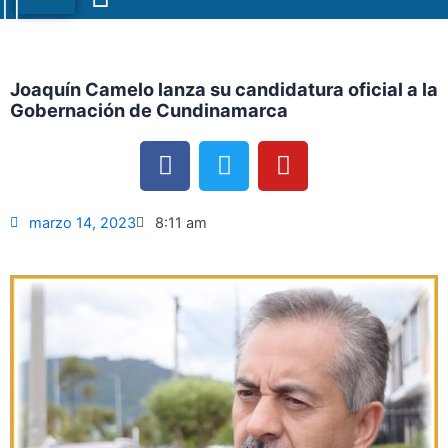
Menu
Joaquín Camelo lanza su candidatura oficial a la
Gobernación de Cundinamarca
F
T
Y
a
w
o
c
i
u
e
t
t
marzo 14, 2023
8:11 am
b
t
u
o
e
b
o
r
e
k