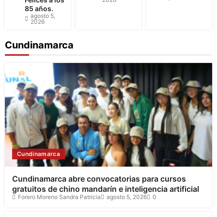
85 años.
agosto 5,
2026
Cundinamarca
Cundinamarca
Cundinamarca abre convocatorias para cursos
gratuitos de chino mandarín e inteligencia artificial
Forero Moreno Sandra Patricia
agosto 5, 2026
0
Cundinamarca