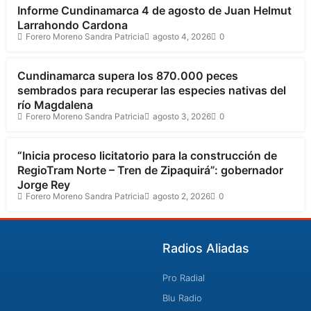
Informe Cundinamarca 4 de agosto de Juan Helmut
Larrahondo Cardona
Forero Moreno Sandra Patricia
agosto 4, 2026
0
Cundinamarca
Cundinamarca supera los 870.000 peces
sembrados para recuperar las especies nativas del
río Magdalena
Forero Moreno Sandra Patricia
agosto 3, 2026
0
Cundinamarca
“Inicia proceso licitatorio para la construcción de
RegioTram Norte – Tren de Zipaquirá”: gobernador
Jorge Rey
Forero Moreno Sandra Patricia
agosto 2, 2026
0
Radios Aliadas
Pro Radial
Blu Radio