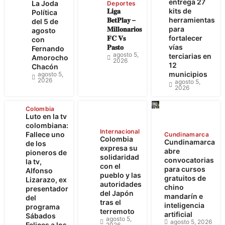
entrega 27
La Joda
Deportes
𝐋𝐢𝐠𝐚
kits de
Política
𝐁𝐞𝐭𝐏𝐥𝐚𝐲 –
herramientas
del 5 de
𝐌𝐢𝐥𝐥𝐨𝐧𝐚𝐫𝐢𝐨𝐬
para
agosto
𝐅𝐂 𝐕𝐬
fortalecer
con
𝐏𝐚𝐬𝐭𝐨
vías
Fernando
agosto 5,
terciarias en
Amorocho
2026
12
Chacón
municipios
agosto 5,
2026
agosto 5,
2026
Colombia
Luto en la tv
colombiana:
Internacional
Fallece uno
Cundinamarca
Colombia
Cundinamarca
de los
expresa su
abre
pioneros de
solidaridad
convocatorias
la tv,
con el
para cursos
Alfonso
pueblo y las
gratuitos de
Lizarazo, ex
autoridades
chino
presentador
del Japón
mandarín e
del
tras el
inteligencia
programa
terremoto
artificial
Sábados
agosto 5,
agosto 5, 2026
Felices a los
2026