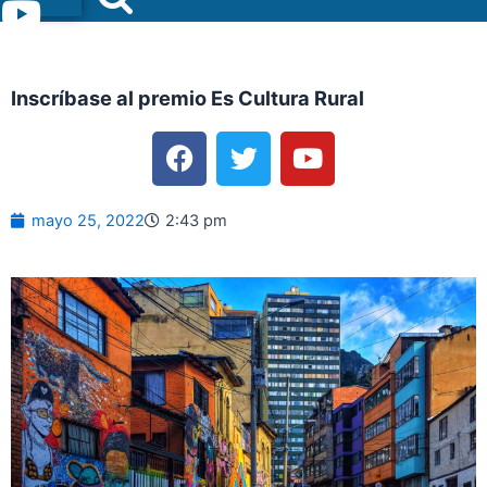
Menu
Inscríbase al premio Es Cultura Rural
F
T
Y
a
w
o
c
i
u
e
t
t
mayo 25, 2022
2:43 pm
b
t
u
o
e
b
o
r
e
k