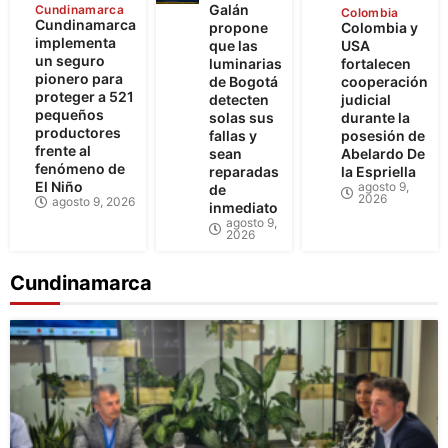
Galán
Cundinamarca
Colombia
Cundinamarca
propone
Colombia y
implementa
que las
USA
un seguro
luminarias
fortalecen
pionero para
de Bogotá
cooperación
proteger a 521
detecten
judicial
pequeños
solas sus
durante la
productores
fallas y
posesión de
frente al
sean
Abelardo De
fenómeno de
reparadas
la Espriella
El Niño
agosto 9,
de
2026
agosto 9, 2026
inmediato
agosto 9,
2026
Cundinamarca