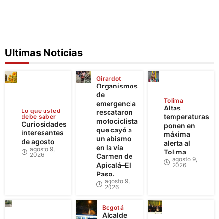
Ultimas Noticias
Girardot
Organismos
de
Tolima
emergencia
Altas
Lo que usted
rescataron
temperaturas
debe saber
motociclista
Curiosidades
ponen en
que cayó a
interesantes
máxima
un abismo
de agosto
alerta al
en la vía
agosto 9,
Tolima
2026
Carmen de
agosto 9,
Apicalá–El
2026
Paso.
agosto 9,
2026
Bogotá
Alcalde