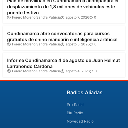
Plan de movilidad en Cundinamarca acompañará el
desplazamiento de 1,8 millones de vehículos este
puente festivo
Forero Moreno Sandra Patricia
agosto 7, 2026
0
Cundinamarca
Cundinamarca abre convocatorias para cursos
gratuitos de chino mandarín e inteligencia artificial
Forero Moreno Sandra Patricia
agosto 5, 2026
0
Cundinamarca
Informe Cundinamarca 4 de agosto de Juan Helmut
Larrahondo Cardona
Forero Moreno Sandra Patricia
agosto 4, 2026
0
Radios Aliadas
Pro Radial
Blu Radio
Novedad Radio