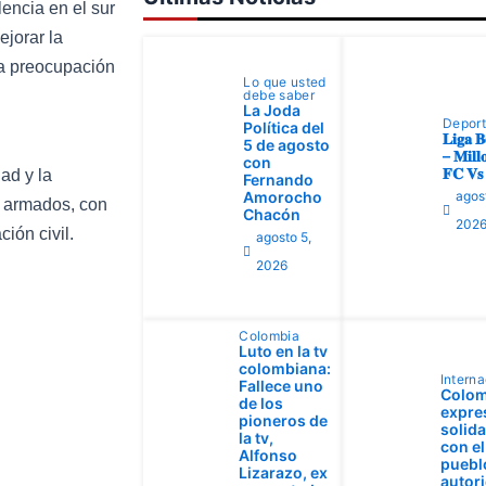
lencia en el sur
ejorar la
la preocupación
Lo que usted
debe saber
La Joda
Depor
Política del
𝐋𝐢𝐠𝐚 𝐁
5 de agosto
– 𝐌𝐢𝐥𝐥𝐨
con
𝐅𝐂 𝐕𝐬 
ad y la
Fernando
Amorocho
agos
s armados, con
Chacón
202
ión civil.
agosto 5,
2026
Colombia
Luto en la tv
colombiana:
Interna
Fallece uno
Colom
de los
expre
pioneros de
solid
la tv,
con el
Alfonso
pueblo
Lizarazo, ex
autor