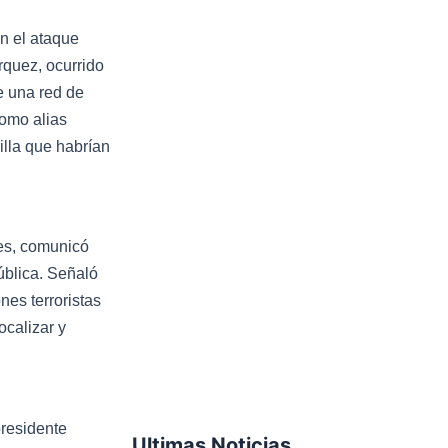
en el ataque
rquez, ocurrido
e una red de
como alias
illa que habrían
res, comunicó
ública. Señaló
es terroristas
ocalizar y
presidente
Ultimas Noticias