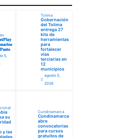
Tolima
Gobernación
del Tolima
entrega 27
kits de
tes
𝐭𝐏𝐥𝐚𝐲
herramientas
𝐧𝐚𝐫𝐢𝐨𝐬
para
𝐚𝐬𝐭𝐨
fortalecer
vías
to 5,
terciarias en
6
12
municipios
agosto 5,
2026
cional
bia
Cundinamarca
Cundinamarca
sa su
abre
aridad
convocatorias
para cursos
 y las
gratuitos de
idades