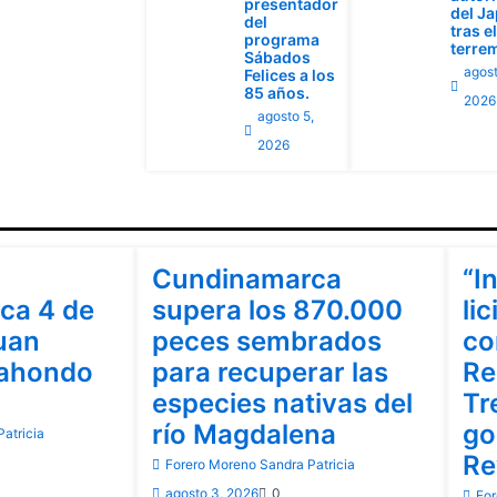
presentador
del J
del
tras el
programa
terre
Sábados
agost
Felices a los
85 años.
2026
agosto 5,
2026
Cundinamarca
Cu
Cundinamarca
“I
ca 4 de
supera los 870.000
lic
uan
peces sembrados
co
rahondo
para recuperar las
Re
especies nativas del
Tr
río Magdalena
go
atricia
Re
Forero Moreno Sandra Patricia
agosto 3, 2026
0
For