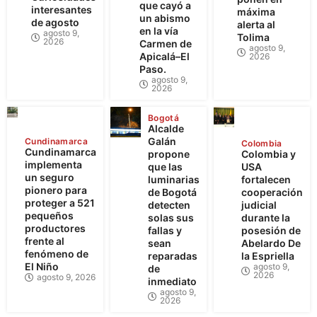
que cayó a
interesantes
máxima
un abismo
de agosto
alerta al
en la vía
agosto 9,
Tolima
2026
Carmen de
agosto 9,
Apicalá–El
2026
Paso.
agosto 9,
2026
Bogotá
Alcalde
Galán
Cundinamarca
Colombia
Cundinamarca
propone
Colombia y
implementa
que las
USA
un seguro
luminarias
fortalecen
pionero para
de Bogotá
cooperación
proteger a 521
detecten
judicial
pequeños
solas sus
durante la
productores
fallas y
posesión de
frente al
sean
Abelardo De
fenómeno de
reparadas
la Espriella
El Niño
agosto 9,
de
2026
agosto 9, 2026
inmediato
agosto 9,
2026