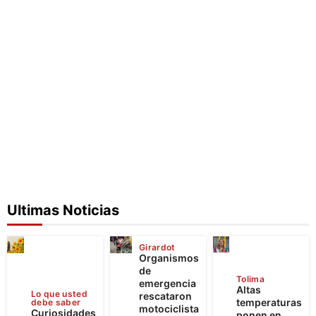
Ultimas Noticias
Girardot
Organismos
de
Tolima
emergencia
Altas
Lo que usted
rescataron
temperaturas
debe saber
motociclista
Curiosidades
ponen en