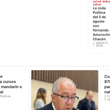
usted deb
saber
La Joda
Política
del 5 de
agosto
con
Fernando
Amoroch
Chacón
agosto 5,
2026
C
re
Cu
a cursos
87
o mandarín e
par
al
na
Patricia
F
a