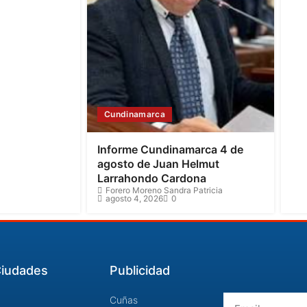
Cundinamarca
Informe Cundinamarca 4 de
agosto de Juan Helmut
Larrahondo Cardona
Forero Moreno Sandra Patricia
agosto 4, 2026
0
iudades
Publicidad
Email
Cuñas