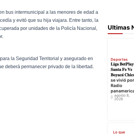
 en bus intermunicipal a las menores de edad a
ía y evitó que su hija viajara. Entre tanto, la
Ultimas 
recuperada por unidades de la Policía Nacional,
r.
para la Seguridad Territorial y asegurado en
Deportes
𝐋𝐢𝐠𝐚 𝐁𝐞𝐭𝐏𝐥𝐚
que deberá permanecer privado de la libertad.
𝐒𝐚𝐧𝐭𝐚 𝐅𝐞 𝐕𝐬
𝐁𝐨𝐲𝐚𝐜𝐚́ 𝐂𝐡𝐢𝐜
se vivió po
Radio
panameric
agosto 8,
2026
Lo que