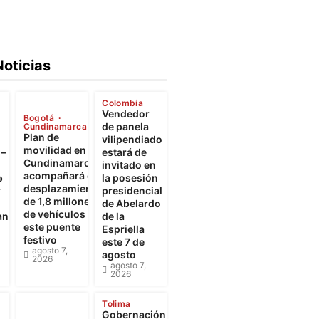
Noticias
Colombia
Vendedor
Bogotá
de panela
Cundinamarca
Plan de
vilipendiado
movilidad en
 –
estará de
Cundinamarca
invitado en
acompañará el

la posesión
desplazamiento
r
presidencial
de 1,8 millones
de Abelardo
de vehículos
ana
de la
este puente
Espriella
festivo
este 7 de
agosto 7,
agosto
2026
agosto 7,
2026
Tolima
Gobernación