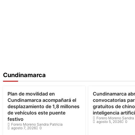
Cundinamarca
Bogotá
Cundinamarca
Cundinamarca
Plan de movilidad en
Cundinamarca ab
Cundinamarca acompañará el
convocatorias par
desplazamiento de 1,8 millones
gratuitos de chin
de vehículos este puente
inteligencia artifici
Forero Moreno Sandra 
festivo
agosto 5, 2026
0
Forero Moreno Sandra Patricia
agosto 7, 2026
0