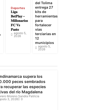
e
del Tolima
entrega 27
Deportes
𝐋𝐢𝐠𝐚
kits de
𝐁𝐞𝐭𝐏𝐥𝐚𝐲 –
herramientas
𝐌𝐢𝐥𝐥𝐨𝐧𝐚𝐫𝐢𝐨𝐬
para
𝐅𝐂 𝐕𝐬
fortalecer
𝐏𝐚𝐬𝐭𝐨
vías
agosto 5,
terciarias en
o
2026
12
municipios
agosto 5,
2026
undinamarca
ndinamarca supera los
0.000 peces sembrados
a recuperar las especies
tivas del río Magdalena
orero Moreno Sandra Patricia
gosto 3, 2026
0