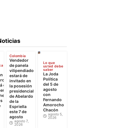
Noticias
Colombia
Vendedor
Lo que
de panela
ca
usted debe
saber
vilipendiado
La Joda
en
estará de
Política
rca
invitado en
del 5 de
 el
la posesión
agosto
iento
presidencial
con
ones
de Abelardo
Fernando
os
de la
Amorocho
e
Espriella
Chacón
este 7 de
agosto 5,
agosto
2026
agosto 7,
2026