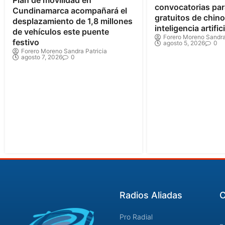
convocatorias par
Cundinamarca acompañará el
gratuitos de chin
desplazamiento de 1,8 millones
inteligencia artifici
de vehículos este puente
Forero Moreno Sandra
festivo
agosto 5, 2026
0
Forero Moreno Sandra Patricia
agosto 7, 2026
0
Radios Aliadas
C
Pro Radial