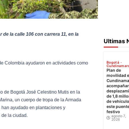
de la calle 106 con carrera 11, en la
Ultimas 
Bogotá
l de Colombia ayudaron en actividades como
Cundinamar
Plan de
movilidad 
Cundinama
acompañará
desplazam
co de Bogotá José Celestino Mutis en la
de 1,8 mill
 Marina, un cuerpo de tropa de la Armada
de vehícul
este puent
es han ayudado en plantaciones y
festivo
 de la ciudad.
agosto 7,
2026