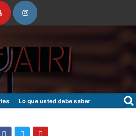
tes
Lo que usted debe saber
F
T
Y
a
w
o