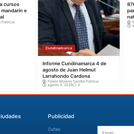
a cursos
87
o mandarín e
par
al
na
 Patricia
F
a
Cundinamarca
Informe Cundinamarca 4 de
agosto de Juan Helmut
Larrahondo Cardona
Forero Moreno Sandra Patricia
agosto 4, 2026
0
iudades
Publicidad
Email
Cuñas