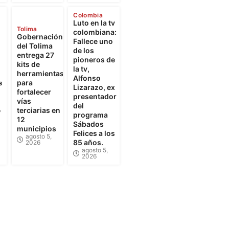
Colombia
Luto en la tv
Tolima
colombiana:
Gobernación
Fallece uno
del Tolima
de los
entrega 27
pioneros de
kits de
la tv,
herramientas
Alfonso

para
Lizarazo, ex
fortalecer
presentador
vías
del
,
terciarias en
programa
12
Sábados
municipios
Felices a los
agosto 5,
85 años.
2026
agosto 5,
2026