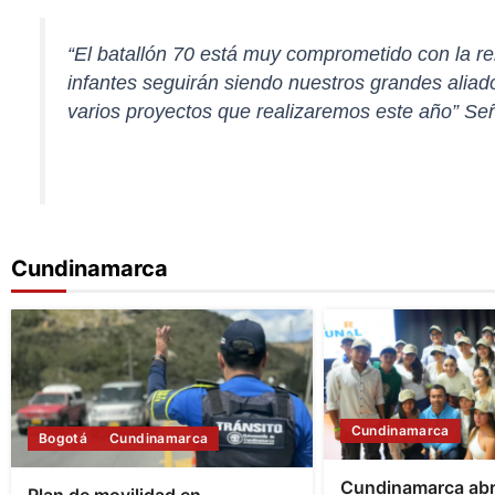
“El batallón 70 está muy comprometido con la re
infantes seguirán siendo nuestros grandes aliad
varios proyectos que realizaremos este año” Señ
Cundinamarca
Cundinamarca
Bogotá
Cundinamarca
Cundinamarca ab
Plan de movilidad en