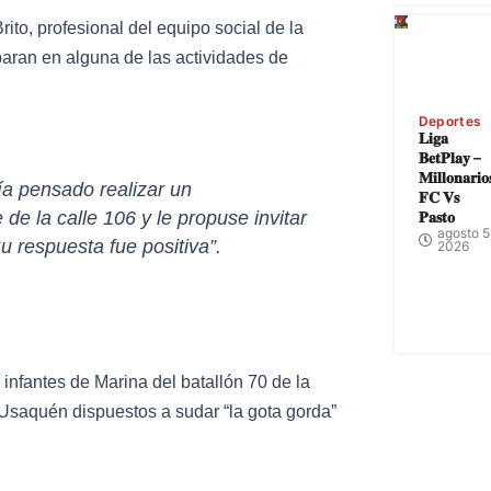
to, profesional del equipo social de la
paran en alguna de las actividades de
Deportes
𝐋𝐢𝐠𝐚
𝐁𝐞𝐭𝐏𝐥𝐚𝐲 –
𝐌𝐢𝐥𝐥𝐨𝐧𝐚𝐫𝐢𝐨
ía pensado realizar un
𝐅𝐂 𝐕𝐬
 de la calle 106 y le propuse invitar
𝐏𝐚𝐬𝐭𝐨
agosto 5
u respuesta fue positiva”.
2026
infantes de Marina del batallón 70 de la
 Usaquén dispuestos a sudar “la gota gorda”