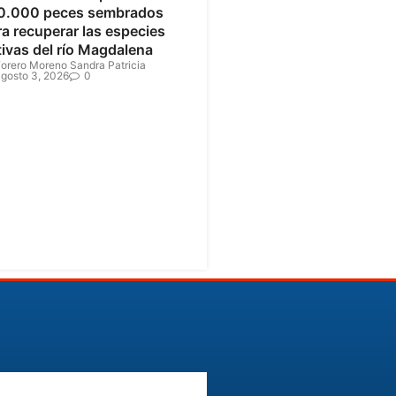
0.000 peces sembrados
a recuperar las especies
tivas del río Magdalena
orero Moreno Sandra Patricia
gosto 3, 2026
0