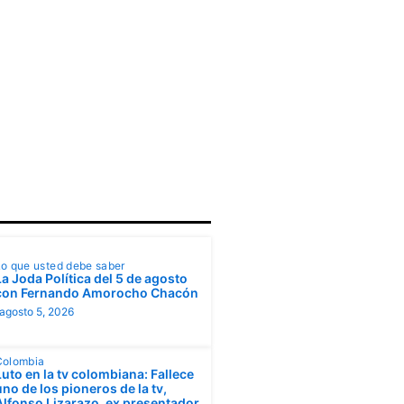
o que usted debe saber
La Joda Política del 5 de agosto
con Fernando Amorocho Chacón
agosto 5, 2026
Colombia
Luto en la tv colombiana: Fallece
uno de los pioneros de la tv,
Alfonso Lizarazo, ex presentador