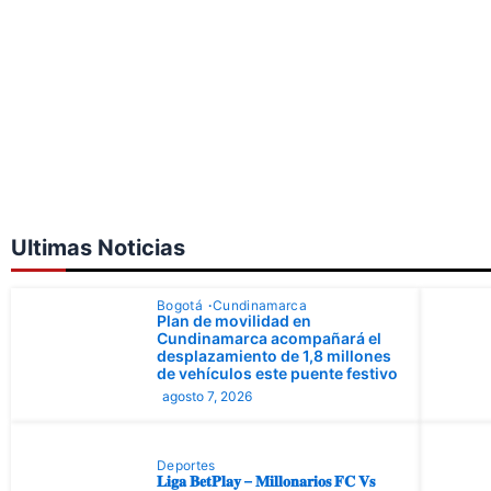
Ultimas Noticias
Bogotá
Cundinamarca
Plan de movilidad en
Cundinamarca acompañará el
desplazamiento de 1,8 millones
de vehículos este puente festivo
agosto 7, 2026
Deportes
𝐋𝐢𝐠𝐚 𝐁𝐞𝐭𝐏𝐥𝐚𝐲 – 𝐌𝐢𝐥𝐥𝐨𝐧𝐚𝐫𝐢𝐨𝐬 𝐅𝐂 𝐕𝐬