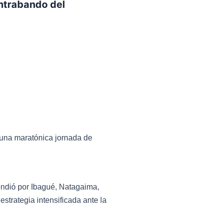
ntrabando del
 una maratónica jornada de
tendió por Ibagué, Natagaima,
strategia intensificada ante la