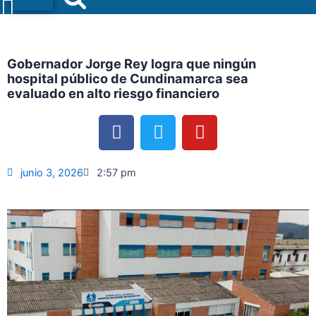
Menu
Gobernador Jorge Rey logra que ningún
hospital público de Cundinamarca sea
evaluado en alto riesgo financiero
F
T
Y
a
w
o
c
i
u
e
t
t
junio 3, 2026
2:57 pm
b
t
u
o
e
b
o
r
e
k