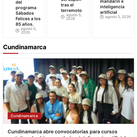
mandarín e
del
tras el
inteligencia
programa
terremoto
artificial
Sábados
agosto 5,
agosto 5, 2026
Felices a los
2026
85 años.
agosto 5,
2026
Cundinamarca
Cundinamarca
Cundinamarca abre convocatorias para cursos