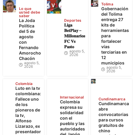
Tolima
Gobernación
Lo que
usted debe
del Tolima
saber
entrega 27
La Joda
Deportes
𝐋𝐢𝐠𝐚
kits de
Política
𝐁𝐞𝐭𝐏𝐥𝐚𝐲 –
herramientas
del 5 de
𝐌𝐢𝐥𝐥𝐨𝐧𝐚𝐫𝐢𝐨𝐬
para
agosto
𝐅𝐂 𝐕𝐬
fortalecer
con
𝐏𝐚𝐬𝐭𝐨
vías
Fernando
agosto 5,
terciarias en
Amorocho
2026
12
Chacón
municipios
agosto 5,
2026
agosto 5,
2026
Colombia
Luto en la tv
colombiana:
Internacional
Fallece uno
Cundinamarca
Colombia
Cundinamarca
de los
expresa su
abre
pioneros de
solidaridad
convocatorias
la tv,
con el
para cursos
Alfonso
pueblo y las
gratuitos de
Lizarazo, ex
autoridades
chino
presentador
del Japón