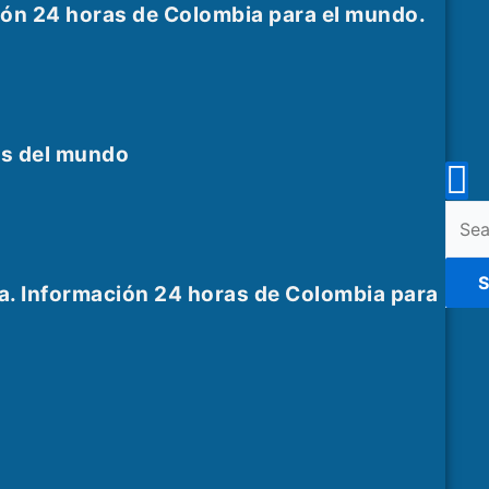
ión 24 horas de Colombia para el mundo.
es del mundo
En
Sear
for:
K
S
a. Información 24 horas de Colombia para