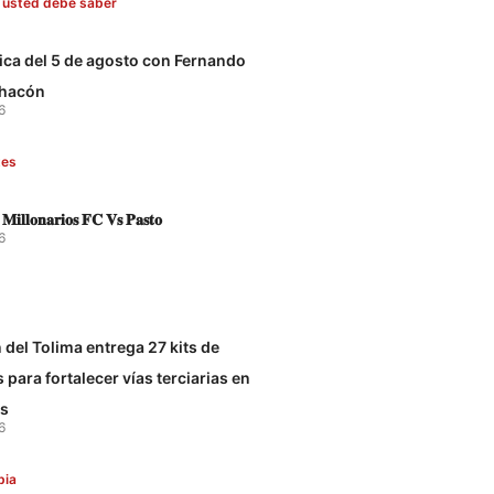
 usted debe saber
tica del 5 de agosto con Fernando
hacón
6
tes
 𝐌𝐢𝐥𝐥𝐨𝐧𝐚𝐫𝐢𝐨𝐬 𝐅𝐂 𝐕𝐬 𝐏𝐚𝐬𝐭𝐨
6
del Tolima entrega 27 kits de
para fortalecer vías terciarias en
os
6
bia