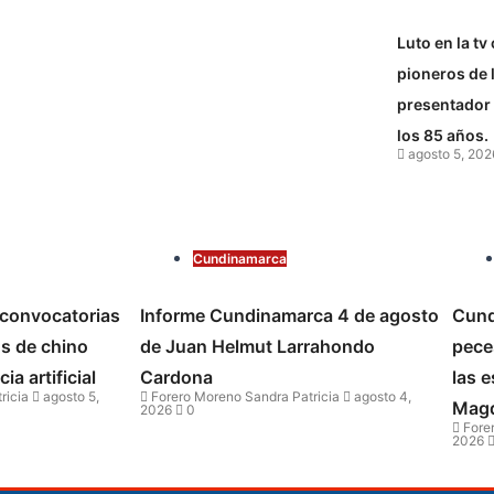
Luto en la tv
pioneros de l
presentador 
los 85 años.
agosto 5, 202
Cundinamarca
convocatorias
Informe Cundinamarca 4 de agosto
Cund
os de chino
de Juan Helmut Larrahondo
pece
ia artificial
Cardona
las e
ricia
agosto 5,
Forero Moreno Sandra Patricia
agosto 4,
Magd
2026
0
Forer
2026