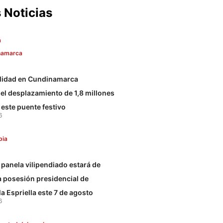
 Noticias
á
namarca
ilidad en Cundinamarca
l desplazamiento de 1,8 millones
 este puente festivo
6
bia
panela vilipendiado estará de
la posesión presidencial de
a Espriella este 7 de agosto
6