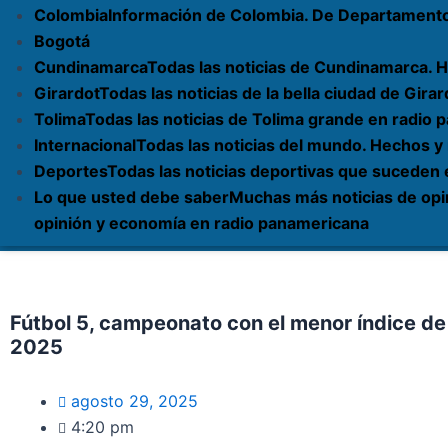
Colombia
Información de Colombia. De Departament
Bogotá
Cundinamarca
Todas las noticias de Cundinamarca. H
Girardot
Todas las noticias de la bella ciudad de Gi
Tolima
Todas las noticias de Tolima grande en radio
Internacional
Todas las noticias del mundo. Hechos y
Deportes
Todas las noticias deportivas que suceden
Lo que usted debe saber
Muchas más noticias de opi
opinión y economía en radio panamericana
Fútbol 5, campeonato con el menor índice de
2025
agosto 29, 2025
4:20 pm