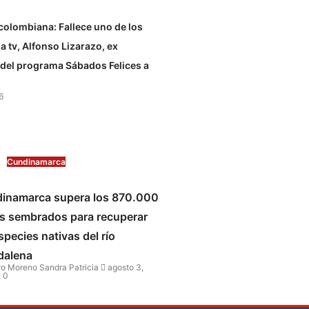
 colombiana: Fallece uno de los
a tv, Alfonso Lizarazo, ex
del programa Sábados Felices a
6
Cundinamarca
inamarca supera los 870.000
s sembrados para recuperar
species nativas del río
alena
o Moreno Sandra Patricia
agosto 3,
0