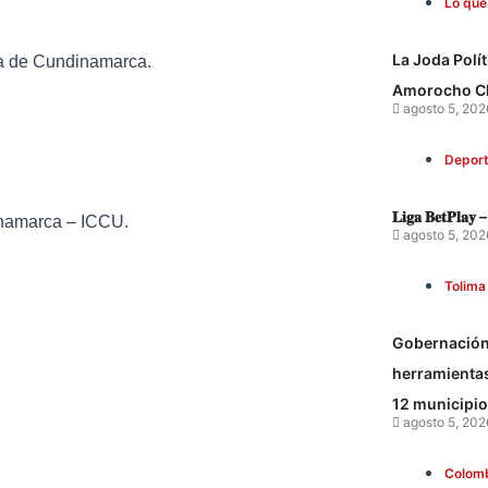
Lo que
La Joda Polí
ca de Cundinamarca.
Amorocho C
agosto 5, 202
Depor
𝐋𝐢𝐠𝐚 𝐁𝐞𝐭𝐏𝐥𝐚𝐲 –
inamarca – ICCU.
agosto 5, 202
Tolima
Gobernación 
herramientas 
12 municipi
agosto 5, 202
Colom