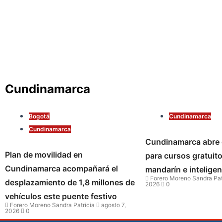
Cundinamarca
Bogotá
Cundinamarca
Cundinamarca
Cundinamarca abre 
Plan de movilidad en
para cursos gratuit
Cundinamarca acompañará el
mandarín e inteligenc
Forero Moreno Sandra Pat
desplazamiento de 1,8 millones de
2026
0
vehículos este puente festivo
Forero Moreno Sandra Patricia
agosto 7,
2026
0