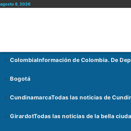
Ir
agosto 8, 2026
al
contenido
Menu
Colombia
Información de Colombia. De De
Bogotá
Cundinamarca
Todas las noticias de Cundi
Girardot
Todas las noticias de la bella ci