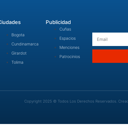
Ciudades
Publicidad
Cuñas
Bogota
Email
Espacios
Cundinamarca
Menciones
Girardot
Patrocinios
Tolima
Copyright 2025 © Todos Los Derechos Reservados. Creado 