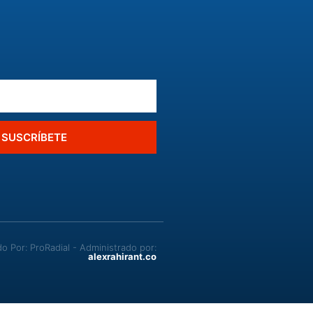
SUSCRÍBETE
Por: ProRadial - Administrado por:
alexrahirant.co