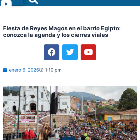
Menu
Fiesta de Reyes Magos en el barrio Egipto:
conozca la agenda y los cierres viales
F
T
Y
a
w
o
c
i
u
e
t
t
enero 6, 2026
1:10 pm
b
t
u
o
e
b
o
r
e
k