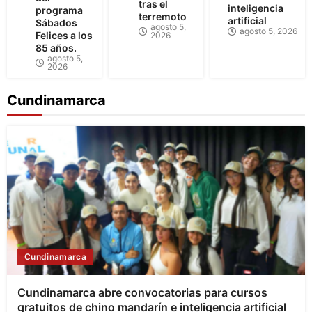
tras el
inteligencia
programa
terremoto
artificial
Sábados
agosto 5,
agosto 5, 2026
Felices a los
2026
85 años.
agosto 5,
2026
Cundinamarca
Cundinamarca
Cundinamarca abre convocatorias para cursos
gratuitos de chino mandarín e inteligencia artificial