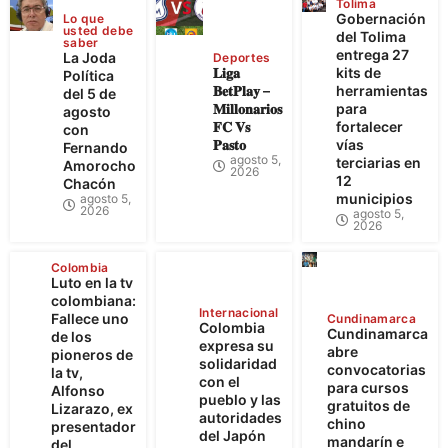
Tolima
Gobernación
Lo que
usted debe
del Tolima
saber
entrega 27
La Joda
Deportes
𝐋𝐢𝐠𝐚
kits de
Política
𝐁𝐞𝐭𝐏𝐥𝐚𝐲 –
herramientas
del 5 de
𝐌𝐢𝐥𝐥𝐨𝐧𝐚𝐫𝐢𝐨𝐬
para
agosto
𝐅𝐂 𝐕𝐬
fortalecer
con
𝐏𝐚𝐬𝐭𝐨
vías
Fernando
agosto 5,
terciarias en
Amorocho
2026
12
Chacón
municipios
agosto 5,
2026
agosto 5,
2026
Colombia
Luto en la tv
colombiana:
Internacional
Fallece uno
Cundinamarca
Colombia
Cundinamarca
de los
expresa su
abre
pioneros de
solidaridad
convocatorias
la tv,
con el
para cursos
Alfonso
pueblo y las
gratuitos de
Lizarazo, ex
autoridades
chino
presentador
del Japón
mandarín e
del