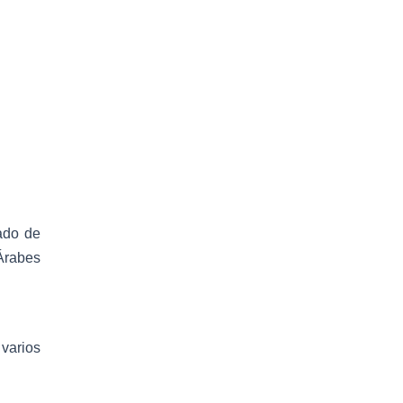
tado de
Árabes
varios