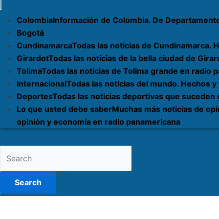
Colombia
Información de Colombia. De Departament
Bogotá
Cundinamarca
Todas las noticias de Cundinamarca. H
Girardot
Todas las noticias de la bella ciudad de Gi
Tolima
Todas las noticias de Tolima grande en radio
Internacional
Todas las noticias del mundo. Hechos y
Deportes
Todas las noticias deportivas que suceden
Lo que usted debe saber
Muchas más noticias de opi
opinión y economía en radio panamericana
Search