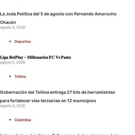
La Joda Política del 5 de agosto con Fernando Amorocho
Chacón
agosto 5, 2026
Deportes
𝐋𝐢𝐠𝐚 𝐁𝐞𝐭𝐏𝐥𝐚𝐲 – 𝐌𝐢𝐥𝐥𝐨𝐧𝐚𝐫𝐢𝐨𝐬 𝐅𝐂 𝐕𝐬 𝐏𝐚𝐬𝐭𝐨
agosto 5, 2026
Tolima
Gobernación del Tolima entrega 27 kits de herramientas
para fortalecer vías terciarias en 12 municipios
agosto 5, 2026
Colombia