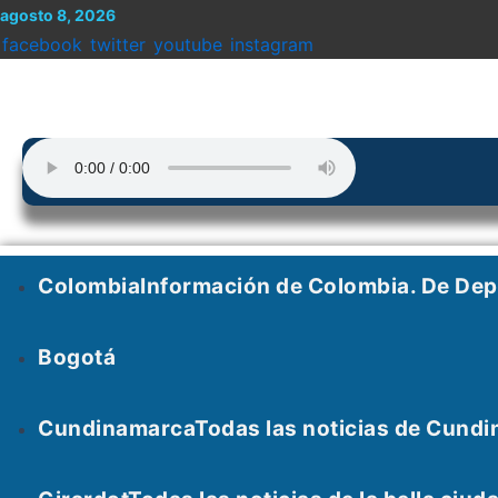
Menu
Enter
Search
Ir
Search
agosto 8, 2026
al
for:
Keyword
facebook
twitter
youtube
instagram
contenido
Colombia
Información de Colombia. De De
Bogotá
Cundinamarca
Todas las noticias de Cundi