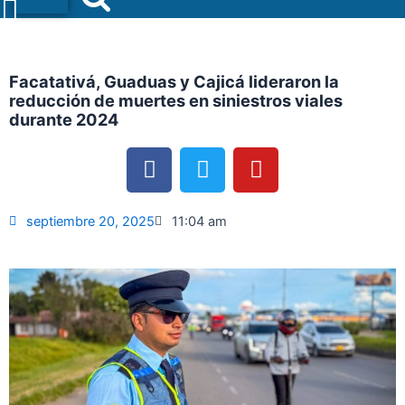
Menu
Facatativá, Guaduas y Cajicá lideraron la
reducción de muertes en siniestros viales
durante 2024
F
T
Y
a
w
o
c
i
u
e
t
t
septiembre 20, 2025
11:04 am
b
t
u
o
e
b
o
r
e
k