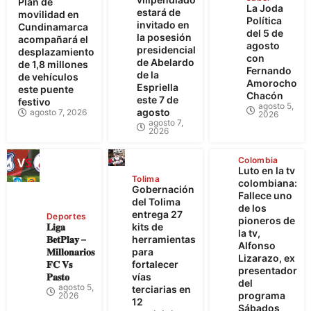
Plan de
La Joda
estará de
movilidad en
Política
invitado en
Cundinamarca
del 5 de
la posesión
acompañará el
agosto
presidencial
desplazamiento
con
de Abelardo
de 1,8 millones
Fernando
de la
de vehículos
Amorocho
Espriella
este puente
Chacón
este 7 de
festivo
agosto 5,
agosto
agosto 7, 2026
2026
agosto 7,
2026
Colombia
Luto en la tv
Tolima
colombiana:
Gobernación
Fallece uno
del Tolima
de los
entrega 27
Deportes
pioneros de
𝐋𝐢𝐠𝐚
kits de
la tv,
𝐁𝐞𝐭𝐏𝐥𝐚𝐲 –
herramientas
Alfonso
𝐌𝐢𝐥𝐥𝐨𝐧𝐚𝐫𝐢𝐨𝐬
para
Lizarazo, ex
𝐅𝐂 𝐕𝐬
fortalecer
presentador
𝐏𝐚𝐬𝐭𝐨
vías
del
agosto 5,
terciarias en
programa
2026
12
Sábados