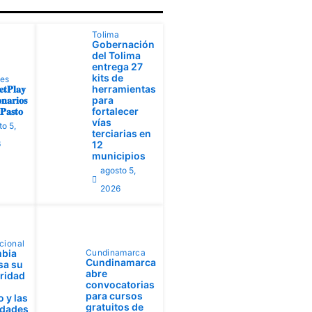
Tolima
Gobernación
del Tolima
entrega 27
kits de
tes
𝐭𝐏𝐥𝐚𝐲
herramientas
𝐧𝐚𝐫𝐢𝐨𝐬
para
𝐚𝐬𝐭𝐨
fortalecer
vías
to 5,
terciarias en
6
12
municipios
agosto 5,
2026
cional
bia
Cundinamarca
Cundinamarca
sa su
abre
aridad
convocatorias
para cursos
 y las
gratuitos de
idades