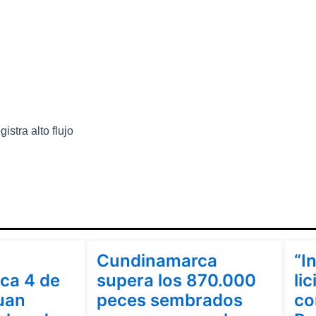
istra alto flujo
Cundinamarca
Cu
Cundinamarca
“I
ca 4 de
supera los 870.000
lic
uan
peces sembrados
co