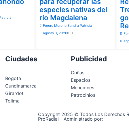
rahondo
para recuperar las
Re
especies nativas del
Tr
río Magdalena
go
atricia
Re
Forero Moreno Sandra Patricia
agosto 3, 2026
0
For
ago
Ciudades
Publicidad
Cuñas
Bogota
Espacios
Cundinamarca
Menciones
Girardot
Patrocinios
Tolima
Copyright 2025 © Todos Los Derechos R
ProRadial - Administrado por:
alexrahira