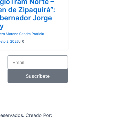
gioTram Norte –
en de Zipaquirá”:
bernador Jorge
y
ero Moreno Sandra Patricia
sto 2, 2026
0
Email
Suscríbete
eservados. Creado Por:
nt.co