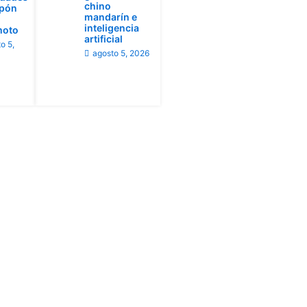
chino
apón
mandarín e
inteligencia
moto
artificial
o 5,
agosto 5, 2026