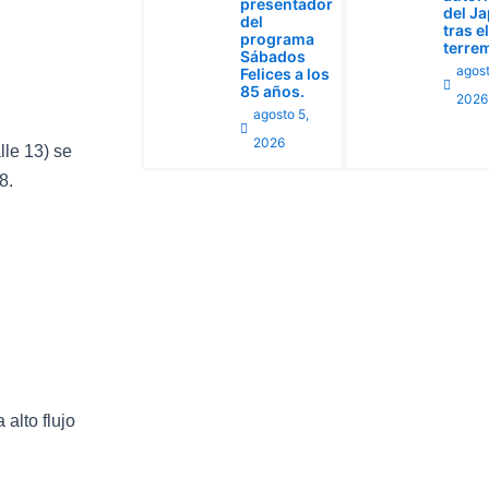
presentador
del J
del
tras el
programa
terre
Sábados
agost
Felices a los
85 años.
2026
agosto 5,
2026
lle 13) se
8.
 alto flujo