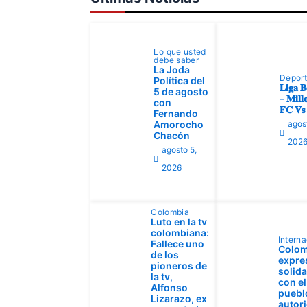
Lo que usted
debe saber
La Joda
Depor
Política del
𝐋𝐢𝐠𝐚 𝐁
5 de agosto
– 𝐌𝐢𝐥𝐥𝐨
con
𝐅𝐂 𝐕𝐬 
Fernando
Amorocho
agos
Chacón
202
agosto 5,
2026
Colombia
Luto en la tv
colombiana:
Interna
Fallece uno
Colom
de los
expre
pioneros de
solid
la tv,
con el
Alfonso
pueblo
Lizarazo, ex
autor