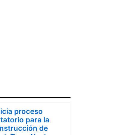
ndinamarca
nicia proceso
itatorio para la
nstrucción de