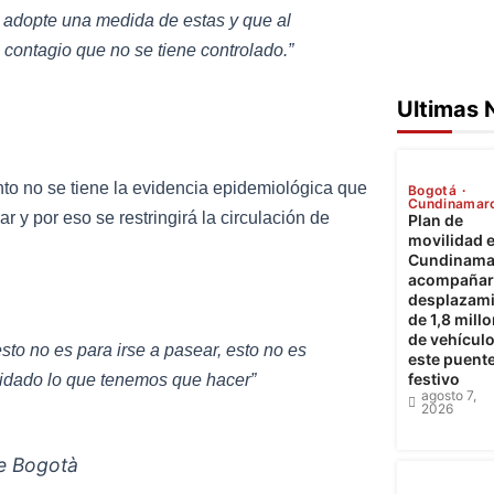
á adopte una medida de estas y que al
 contagio que no se tiene controlado.”
Ultimas 
o no se tiene la evidencia epidemiológica que
Bogotá
Cundinamar
y por eso se restringirá la circulación de
Plan de
movilidad 
Cundinama
acompañará
desplazam
de 1,8 mill
de vehícul
sto no es para irse a pasear, esto no es
este puent
festivo
cuidado lo que tenemos que hacer”
agosto 7,
2026