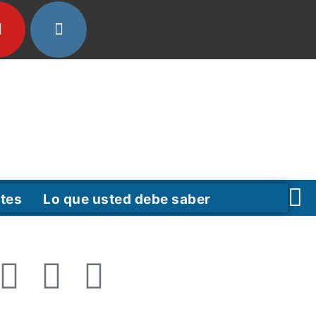
tes
Lo que usted debe saber
F
T
Y
a
w
o