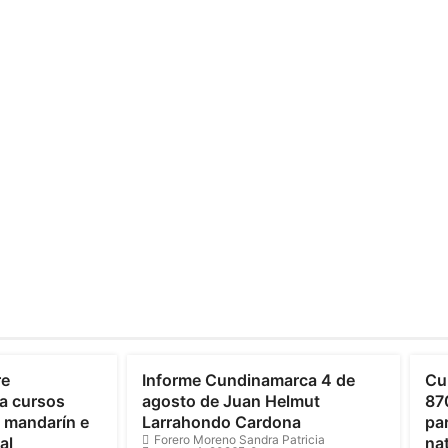
Cundinamarca
C
re
Informe Cundinamarca 4 de
Cu
a cursos
agosto de Juan Helmut
87
o mandarín e
Larrahondo Cardona
par
Forero Moreno Sandra Patricia
al
na