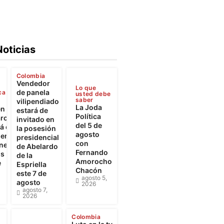
Noticias
Colombia
Vendedor
Lo que
de panela
ca
usted debe
saber
vilipendiado
La Joda
en
estará de
Política
rca
invitado en
del 5 de
 el
la posesión
agosto
iento
presidencial
con
ones
de Abelardo
Fernando
os
de la
Amorocho
e
Espriella
Chacón
este 7 de
agosto 5,
agosto
2026
agosto 7,
2026
Colombia