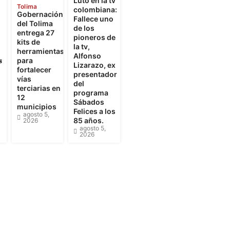
Luto en la tv
Tolima
colombiana:
Gobernación
Fallece uno
del Tolima
de los
entrega 27
pioneros de
kits de
la tv,
herramientas
Alfonso

para
Lizarazo, ex
fortalecer
presentador
vías
del
terciarias en
programa
12
Sábados
municipios
Felices a los
agosto 5,
85 años.
2026
agosto 5,
2026