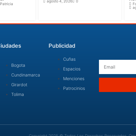
agosto 4, 2026
0
Patricia
F
a
iudades
Publicidad
Cuñas
Email
Bogota
Espacios
Cundinamarca
Menciones
Girardot
Patrocinios
Tolima
Copyright 2025 © Todos Los Derechos Reservados. Cread