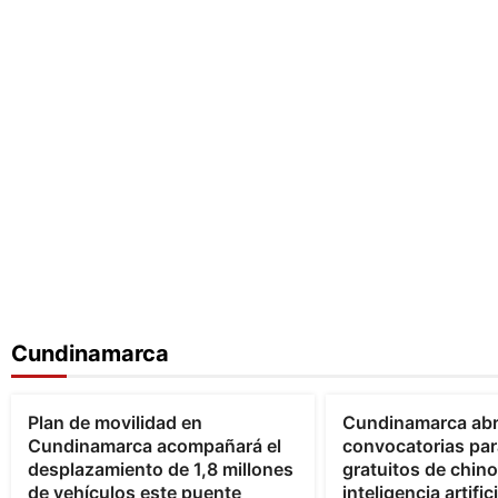
Cundinamarca
Bogotá
Cundinamarca
Cundinamarca
Plan de movilidad en
Cundinamarca ab
Cundinamarca acompañará el
convocatorias par
desplazamiento de 1,8 millones
gratuitos de chin
de vehículos este puente
inteligencia artifici