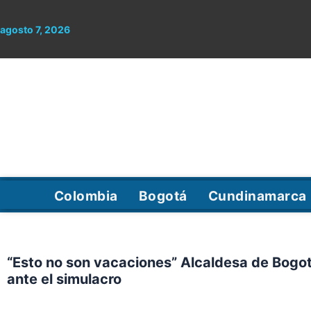
Ir
al
agosto 7, 2026
contenido
Colombia
Bogotá
Cundinamarca
“Esto no son vacaciones” Alcaldesa de Bog
ante el simulacro