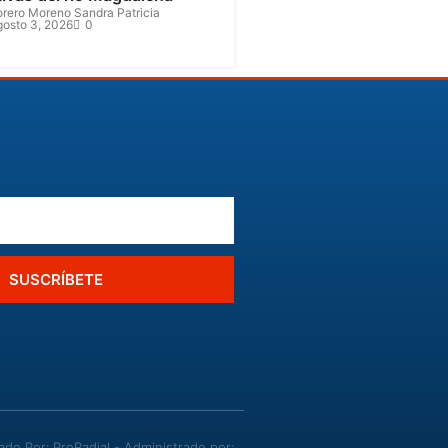
orero Moreno Sandra Patricia
gosto 3, 2026
0
SUSCRÍBETE
o Por: ProRadial - Administrado por: