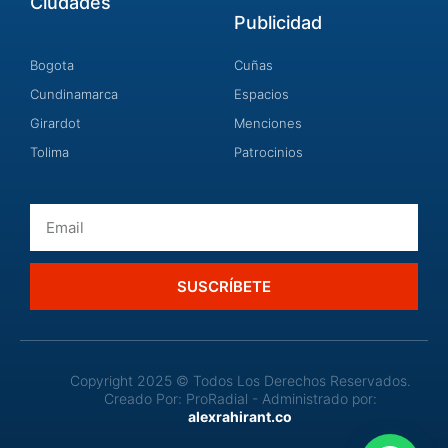
Ciudades
Publicidad
Bogota
Cuñas
Cundinamarca
Espacios
Girardot
Menciones
Tolima
Patrocinios
Email
SUSCRÍBETE
Copyright 2025 © Todos Los Derechos Reservados.
Creado Por: ProRadial - Administrado por:
alexrahirant.co