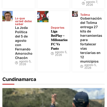
agosto 7,
2026
Tolima
Gobernación
Lo que
usted debe
del Tolima
saber
entrega 27
La Joda
Deportes
𝐋𝐢𝐠𝐚
kits de
Política
𝐁𝐞𝐭𝐏𝐥𝐚𝐲 –
herramientas
del 5 de
𝐌𝐢𝐥𝐥𝐨𝐧𝐚𝐫𝐢𝐨𝐬
para
agosto
𝐅𝐂 𝐕𝐬
fortalecer
con
𝐏𝐚𝐬𝐭𝐨
vías
Fernando
agosto 5,
terciarias en
Amorocho
2026
12
Chacón
municipios
agosto 5,
2026
agosto 5,
2026
Cundinamarca