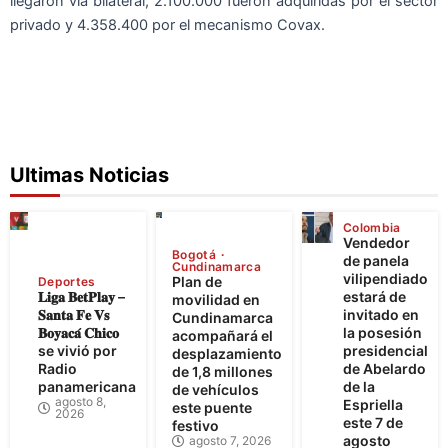
llegaron vía bilateral, 2.100.000 fueron adquiridas por el sector
privado y 4.358.400 por el mecanismo Covax.
Ultimas Noticias
Colombia
Vendedor
Bogotá
de panela
Cundinamarca
vilipendiado
Plan de
Deportes
𝐋𝐢𝐠𝐚 𝐁𝐞𝐭𝐏𝐥𝐚𝐲 –
estará de
movilidad en
𝐒𝐚𝐧𝐭𝐚 𝐅𝐞 𝐕𝐬
invitado en
Cundinamarca
𝐁𝐨𝐲𝐚𝐜𝐚́ 𝐂𝐡𝐢𝐜𝐨
la posesión
acompañará el
se vivió por
presidencial
desplazamiento
Radio
de Abelardo
de 1,8 millones
panamericana
de la
de vehículos
agosto 8,
Espriella
este puente
2026
este 7 de
festivo
agosto
agosto 7, 2026