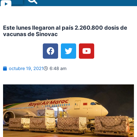
Menu
Este lunes llegaron al país 2.260.800 dosis de
vacunas de Sinovac
F
T
Y
a
w
o
c
i
u
e
t
t
octubre 19, 2021
6:48 am
b
t
u
o
e
b
o
r
e
k