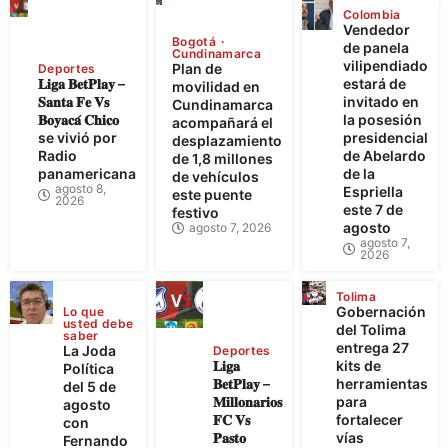
Colombia
Vendedor
Bogotá
de panela
Cundinamarca
vilipendiado
Plan de
Deportes
𝐋𝐢𝐠𝐚 𝐁𝐞𝐭𝐏𝐥𝐚𝐲 –
estará de
movilidad en
𝐒𝐚𝐧𝐭𝐚 𝐅𝐞 𝐕𝐬
invitado en
Cundinamarca
𝐁𝐨𝐲𝐚𝐜𝐚́ 𝐂𝐡𝐢𝐜𝐨
la posesión
acompañará el
se vivió por
presidencial
desplazamiento
Radio
de Abelardo
de 1,8 millones
panamericana
de la
de vehículos
agosto 8,
Espriella
este puente
2026
este 7 de
festivo
agosto
agosto 7, 2026
agosto 7,
2026
Tolima
Gobernación
Lo que
usted debe
del Tolima
saber
entrega 27
La Joda
Deportes
𝐋𝐢𝐠𝐚
kits de
Política
𝐁𝐞𝐭𝐏𝐥𝐚𝐲 –
herramientas
del 5 de
𝐌𝐢𝐥𝐥𝐨𝐧𝐚𝐫𝐢𝐨𝐬
para
agosto
𝐅𝐂 𝐕𝐬
fortalecer
con
𝐏𝐚𝐬𝐭𝐨
vías
Fernando