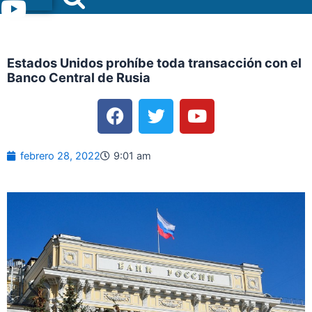
Menu
Estados Unidos prohíbe toda transacción con el
Banco Central de Rusia
F
T
Y
a
w
o
c
i
u
e
t
t
febrero 28, 2022
9:01 am
b
t
u
o
e
b
o
r
e
k