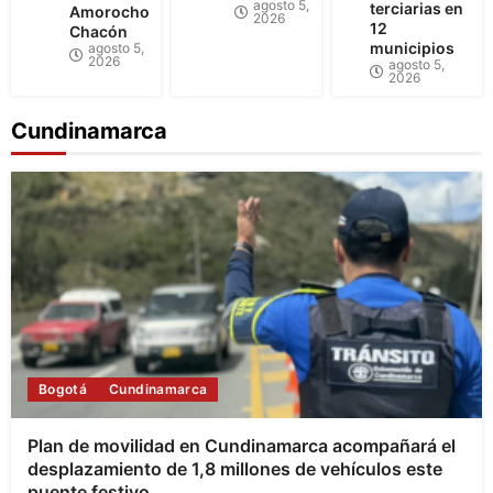
agosto 5,
terciarias en
Amorocho
2026
12
Chacón
municipios
agosto 5,
2026
agosto 5,
2026
Cundinamarca
Bogotá
Cundinamarca
Plan de movilidad en Cundinamarca acompañará el
desplazamiento de 1,8 millones de vehículos este
puente festivo