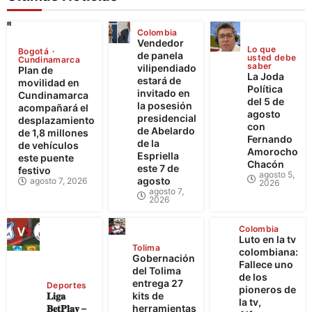
Colombia
Vendedor
Lo que
Bogotá
de panela
usted debe
Cundinamarca
saber
vilipendiado
Plan de
La Joda
estará de
movilidad en
Política
invitado en
Cundinamarca
del 5 de
la posesión
acompañará el
agosto
presidencial
desplazamiento
con
de Abelardo
de 1,8 millones
Fernando
de la
de vehículos
Amorocho
Espriella
este puente
Chacón
este 7 de
festivo
agosto 5,
agosto
agosto 7, 2026
2026
agosto 7,
2026
Colombia
Luto en la tv
Tolima
colombiana:
Gobernación
Fallece uno
del Tolima
de los
entrega 27
Deportes
pioneros de
𝐋𝐢𝐠𝐚
kits de
la tv,
𝐁𝐞𝐭𝐏𝐥𝐚𝐲 –
herramientas