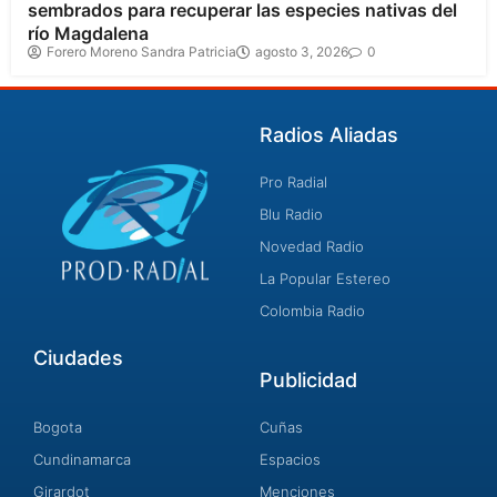
sembrados para recuperar las especies nativas del
río Magdalena
Forero Moreno Sandra Patricia
agosto 3, 2026
0
Radios Aliadas
Pro Radial
Blu Radio
Novedad Radio
La Popular Estereo
Colombia Radio
Ciudades
Publicidad
Bogota
Cuñas
Cundinamarca
Espacios
Girardot
Menciones