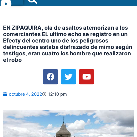
Menu
EN ZIPAQUIRA, ola de asaltos atemorizan a los
comerciantes EL ultimo echo se registro en un
Efecty del centro uno de los peligrosos
delincuentes estaba disfrazado de mimo según
testigos, eran cuatro los hombre que realizaron
el robo
F
T
Y
a
w
o
c
i
u
e
t
t
octubre 4, 2022
12:10 pm
b
t
u
o
e
b
o
r
e
k