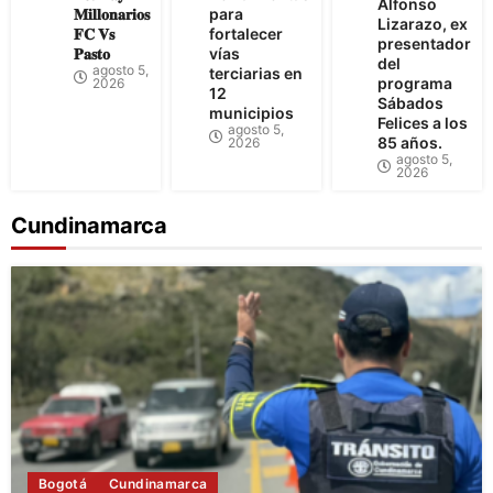
Alfonso
𝐌𝐢𝐥𝐥𝐨𝐧𝐚𝐫𝐢𝐨𝐬
para
Lizarazo, ex
𝐅𝐂 𝐕𝐬
fortalecer
presentador
𝐏𝐚𝐬𝐭𝐨
vías
del
agosto 5,
terciarias en
programa
2026
12
Sábados
municipios
Felices a los
agosto 5,
85 años.
2026
agosto 5,
2026
Cundinamarca
Bogotá
Cundinamarca