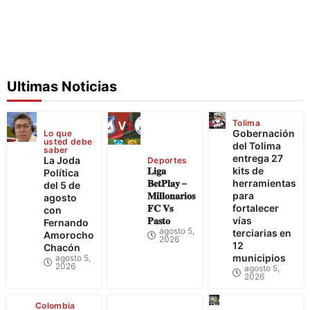
Ultimas Noticias
Tolima
Gobernación
Lo que
usted debe
del Tolima
saber
entrega 27
La Joda
Deportes
𝐋𝐢𝐠𝐚
kits de
Política
𝐁𝐞𝐭𝐏𝐥𝐚𝐲 –
herramientas
del 5 de
𝐌𝐢𝐥𝐥𝐨𝐧𝐚𝐫𝐢𝐨𝐬
para
agosto
𝐅𝐂 𝐕𝐬
fortalecer
con
𝐏𝐚𝐬𝐭𝐨
vías
Fernando
agosto 5,
terciarias en
Amorocho
2026
12
Chacón
municipios
agosto 5,
2026
agosto 5,
2026
Colombia