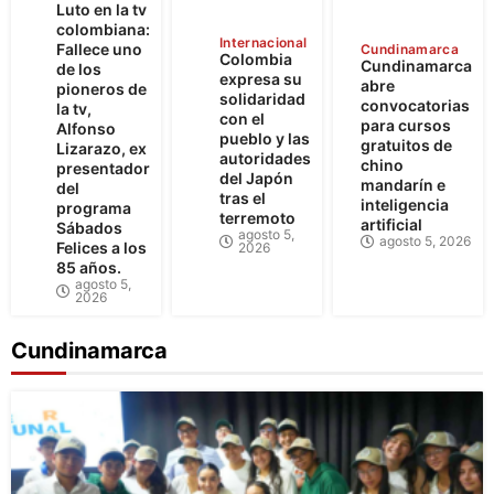
Luto en la tv
colombiana:
Internacional
Fallece uno
Cundinamarca
Colombia
Cundinamarca
de los
expresa su
abre
pioneros de
solidaridad
convocatorias
la tv,
con el
para cursos
Alfonso
pueblo y las
gratuitos de
Lizarazo, ex
autoridades
chino
presentador
del Japón
mandarín e
del
tras el
inteligencia
programa
terremoto
artificial
Sábados
agosto 5,
agosto 5, 2026
Felices a los
2026
85 años.
agosto 5,
2026
Cundinamarca