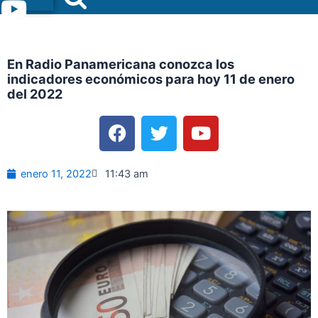
Menu
En Radio Panamericana conozca los
indicadores económicos para hoy 11 de enero
del 2022
F
T
Y
a
w
o
c
i
u
e
t
t
enero 11, 2022
11:43 am
b
t
u
o
e
b
o
r
e
k