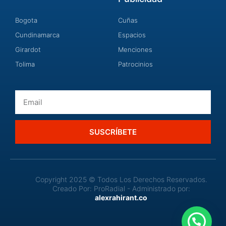
Bogota
Cuñas
Cundinamarca
Espacios
Girardot
Menciones
Tolima
Patrocinios
Email
SUSCRÍBETE
Copyright 2025 © Todos Los Derechos Reservados.
Creado Por: ProRadial - Administrado por:
alexrahirant.co