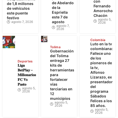
con
de Abelardo
de 1,8 millones
Fernando
de la
de vehículos
Amorocho
Espriella
este puente
Chacón
este 7 de
festivo
agosto 5,
agosto
agosto 7, 2026
2026
agosto 7,
2026
Colombia
Luto en la tv
Tolima
colombiana:
Gobernación
Fallece uno
del Tolima
de los
entrega 27
Deportes
pioneros de
𝐋𝐢𝐠𝐚
kits de
la tv,
𝐁𝐞𝐭𝐏𝐥𝐚𝐲 –
herramientas
Alfonso
𝐌𝐢𝐥𝐥𝐨𝐧𝐚𝐫𝐢𝐨𝐬
para
Lizarazo, ex
𝐅𝐂 𝐕𝐬
fortalecer
presentador
𝐏𝐚𝐬𝐭𝐨
vías
del
agosto 5,
terciarias en
programa
2026
12
Sábados
municipios
Felices a los
agosto 5,
85 años.
2026
agosto 5,
2026