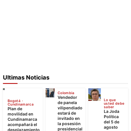
Ultimas Noticias
Colombia
Vendedor
Lo que
Bogotá
de panela
usted debe
Cundinamarca
saber
vilipendiado
Plan de
La Joda
estará de
movilidad en
Política
invitado en
Cundinamarca
del 5 de
la posesión
acompañará el
agosto
presidencial
desplazamiento