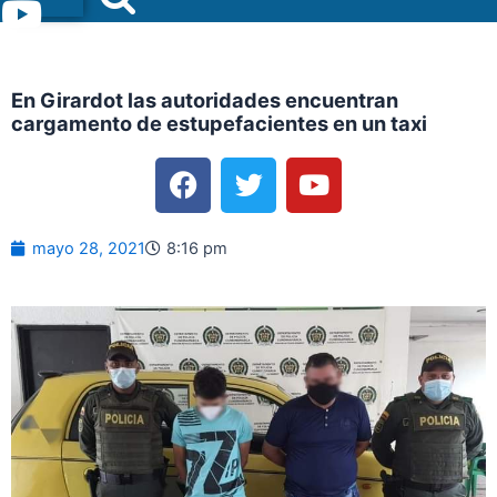
Menu
En Girardot las autoridades encuentran
cargamento de estupefacientes en un taxi
F
T
Y
a
w
o
c
i
u
e
t
t
mayo 28, 2021
8:16 pm
b
t
u
o
e
b
o
r
e
k