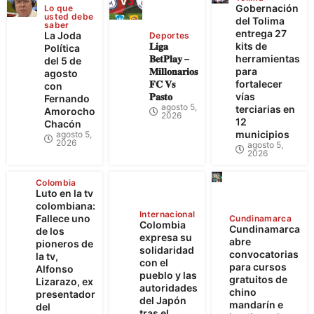
Gobernación
Lo que
usted debe
del Tolima
saber
entrega 27
La Joda
Deportes
𝐋𝐢𝐠𝐚
kits de
Política
𝐁𝐞𝐭𝐏𝐥𝐚𝐲 –
herramientas
del 5 de
𝐌𝐢𝐥𝐥𝐨𝐧𝐚𝐫𝐢𝐨𝐬
para
agosto
𝐅𝐂 𝐕𝐬
fortalecer
con
𝐏𝐚𝐬𝐭𝐨
vías
Fernando
agosto 5,
terciarias en
Amorocho
2026
12
Chacón
municipios
agosto 5,
2026
agosto 5,
2026
Colombia
Luto en la tv
colombiana:
Internacional
Fallece uno
Cundinamarca
Colombia
Cundinamarca
de los
expresa su
abre
pioneros de
solidaridad
convocatorias
la tv,
con el
para cursos
Alfonso
pueblo y las
gratuitos de
Lizarazo, ex
autoridades
chino
presentador
del Japón
mandarín e
del
tras el