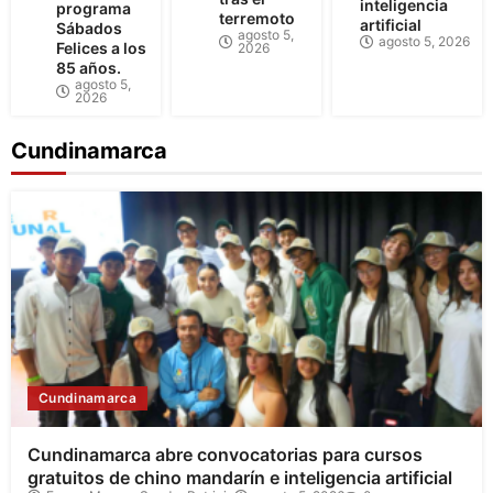
inteligencia
programa
terremoto
artificial
Sábados
agosto 5,
agosto 5, 2026
Felices a los
2026
85 años.
agosto 5,
2026
Cundinamarca
Cundinamarca
Cundinamarca abre convocatorias para cursos
gratuitos de chino mandarín e inteligencia artificial