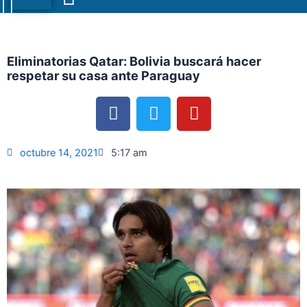
Menu
Eliminatorias Qatar: Bolivia buscará hacer
respetar su casa ante Paraguay
F
T
Y
a
w
o
c
i
u
e
t
t
octubre 14, 2021
5:17 am
b
t
u
o
e
b
o
r
e
k