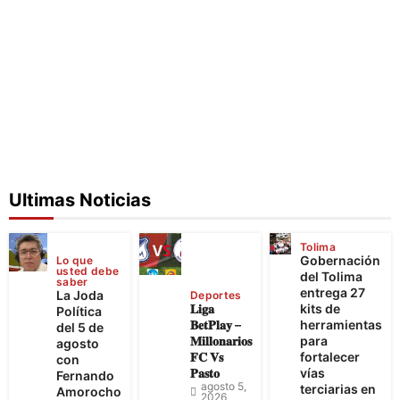
Ultimas Noticias
Tolima
Gobernación
Lo que
usted debe
del Tolima
saber
entrega 27
La Joda
Deportes
𝐋𝐢𝐠𝐚
kits de
Política
𝐁𝐞𝐭𝐏𝐥𝐚𝐲 –
herramientas
del 5 de
𝐌𝐢𝐥𝐥𝐨𝐧𝐚𝐫𝐢𝐨𝐬
para
agosto
𝐅𝐂 𝐕𝐬
fortalecer
con
𝐏𝐚𝐬𝐭𝐨
vías
Fernando
agosto 5,
terciarias en
Amorocho
2026