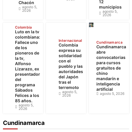
12
Chacón
municipios
agosto 5,
2026
agosto 5,
2026
Colombia
Luto en la tv
colombiana:
Internacional
Fallece uno
Cundinamarca
Colombia
Cundinamarca
de los
expresa su
abre
pioneros de
solidaridad
convocatorias
la tv,
con el
para cursos
Alfonso
pueblo y las
gratuitos de
Lizarazo, ex
autoridades
chino
presentador
del Japón
mandarín e
del
tras el
inteligencia
programa
terremoto
artificial
Sábados
agosto 5,
agosto 5, 2026
Felices a los
2026
85 años.
agosto 5,
2026
Cundinamarca