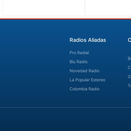
Radios Aliadas
C
Pro Radial
B
Blu Radio
C
Novedad Radio
G
La Popular Estereo
T
Colombia Radio