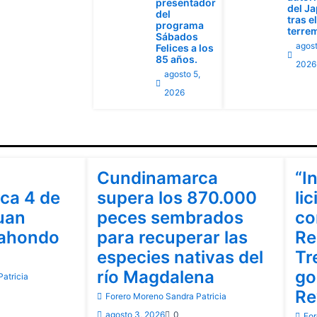
presentador
del J
del
tras el
programa
terre
Sábados
agost
Felices a los
85 años.
2026
agosto 5,
2026
Cundinamarca
Cu
Cundinamarca
“I
ca 4 de
supera los 870.000
lic
uan
peces sembrados
co
rahondo
para recuperar las
Re
especies nativas del
Tr
río Magdalena
go
atricia
Re
Forero Moreno Sandra Patricia
agosto 3, 2026
0
For