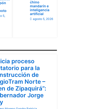
chino
apón
mandarín e
inteligencia
moto
artificial
o 5,
agosto 5, 2026
ndinamarca
nicia proceso
itatorio para la
nstrucción de
gioTram Norte –
en de Zipaquirá”:
bernador Jorge
y
ero Moreno Sandra Patricia