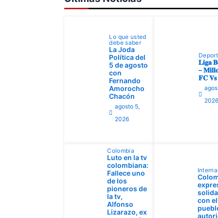
Lo que usted
debe saber
La Joda
Depor
Política del
𝐋𝐢𝐠𝐚 𝐁
5 de agosto
– 𝐌𝐢𝐥𝐥𝐨
con
𝐅𝐂 𝐕𝐬 
Fernando
Amorocho
agos
Chacón
202
agosto 5,
2026
Colombia
Luto en la tv
colombiana:
Interna
Fallece uno
Colom
de los
expre
pioneros de
solid
la tv,
con el
Alfonso
pueblo
Lizarazo, ex
autor