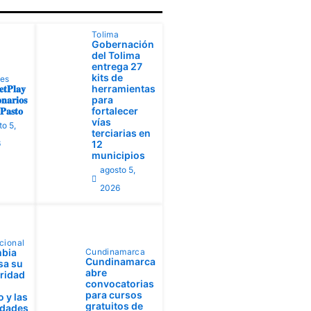
Tolima
Gobernación
del Tolima
entrega 27
kits de
tes
𝐭𝐏𝐥𝐚𝐲
herramientas
𝐧𝐚𝐫𝐢𝐨𝐬
para
𝐚𝐬𝐭𝐨
fortalecer
vías
to 5,
terciarias en
6
12
municipios
agosto 5,
2026
cional
bia
Cundinamarca
Cundinamarca
sa su
abre
aridad
convocatorias
para cursos
 y las
gratuitos de
idades