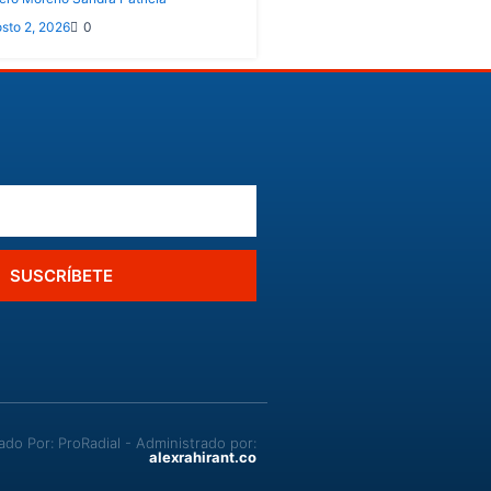
sto 2, 2026
0
SUSCRÍBETE
o Por: ProRadial - Administrado por:
alexrahirant.co