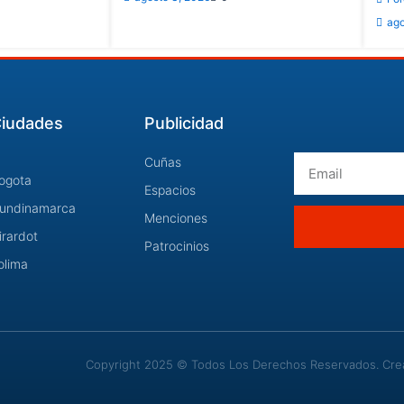
ago
iudades
Publicidad
Email
Cuñas
ogota
Espacios
undinamarca
Menciones
irardot
Patrocinios
olima
Copyright 2025 © Todos Los Derechos Reservados. Cread