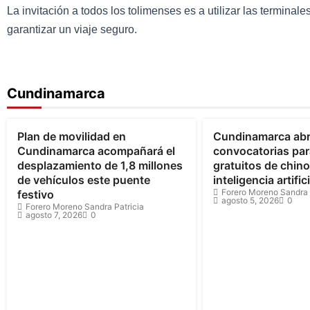
La invitación a todos los tolimenses es a utilizar las terminal
garantizar un viaje seguro.
Cundinamarca
Bogotá
Cundinamarca
Cundinamarca
Plan de movilidad en
Cundinamarca ab
Cundinamarca acompañará el
convocatorias par
desplazamiento de 1,8 millones
gratuitos de chin
de vehículos este puente
inteligencia artifici
Forero Moreno Sandra 
festivo
agosto 5, 2026
0
Forero Moreno Sandra Patricia
agosto 7, 2026
0