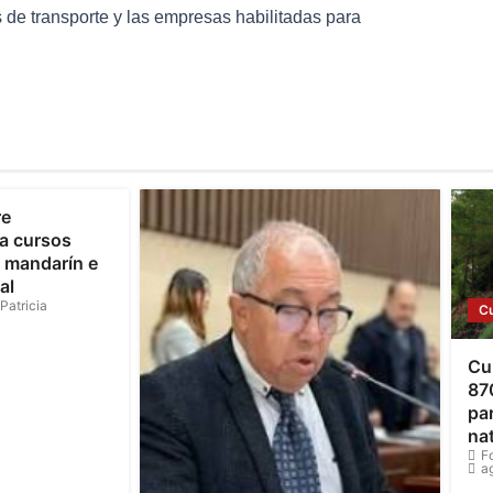
es de transporte y las empresas habilitadas para
re
a cursos
o mandarín e
al
Patricia
C
Cu
87
par
na
F
a