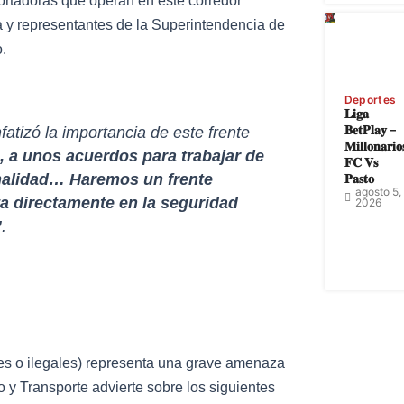
ortadoras que operan en este corredor
ía y representantes de la Superintendencia de
.
Deportes
𝐋𝐢𝐠𝐚
𝐁𝐞𝐭𝐏𝐥𝐚𝐲 –
fatizó la importancia de este frente
𝐌𝐢𝐥𝐥𝐨𝐧𝐚𝐫𝐢𝐨
a unos acuerdos para trabajar de
𝐅𝐂 𝐕𝐬
𝐏𝐚𝐬𝐭𝐨
ormalidad… Haremos un frente
agosto 5,
a directamente en la seguridad
2026
”
.
les o ilegales) representa una grave amenaza
o y Transporte advierte sobre los siguientes