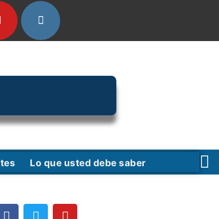
tes
Lo que usted debe saber
F
T
Y
a
w
o