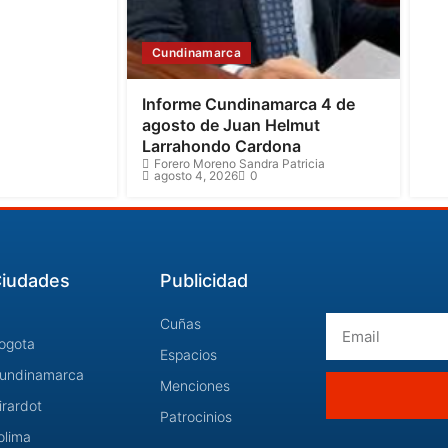
Cundinamarca
Informe Cundinamarca 4 de
agosto de Juan Helmut
Larrahondo Cardona
Forero Moreno Sandra Patricia
agosto 4, 2026
0
iudades
Publicidad
Email
Cuñas
ogota
Espacios
undinamarca
Menciones
irardot
Patrocinios
olima