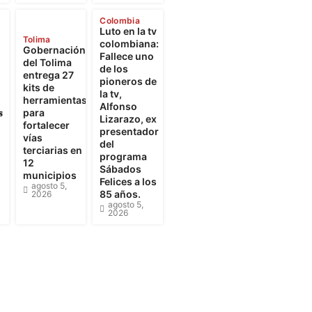
Colombia
Luto en la tv
Tolima
colombiana:
Gobernación
Fallece uno
del Tolima
de los
entrega 27
pioneros de
kits de
la tv,
herramientas
Alfonso

para
Lizarazo, ex
fortalecer
presentador
vías
del
terciarias en
programa
12
Sábados
municipios
Felices a los
agosto 5,
85 años.
2026
agosto 5,
2026