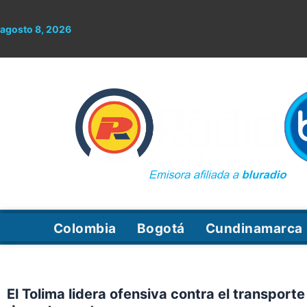
Ir
al
agosto 8, 2026
contenido
Colombia
Bogotá
Cundinamarca
El Tolima lidera ofensiva contra el transporte 