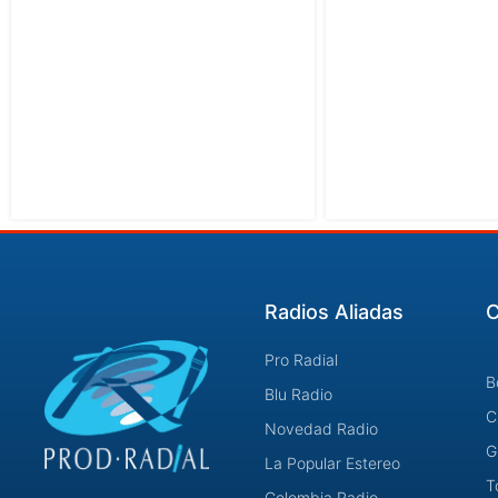
Radios Aliadas
C
Pro Radial
B
Blu Radio
C
Novedad Radio
G
La Popular Estereo
T
Colombia Radio