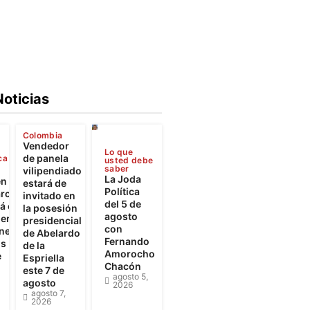
Noticias
Colombia
Vendedor
Lo que
de panela
ca
usted debe
saber
vilipendiado
La Joda
en
estará de
Política
rca
invitado en
del 5 de
 el
la posesión
agosto
iento
presidencial
con
ones
de Abelardo
Fernando
os
de la
Amorocho
e
Espriella
Chacón
este 7 de
agosto 5,
agosto
2026
agosto 7,
2026