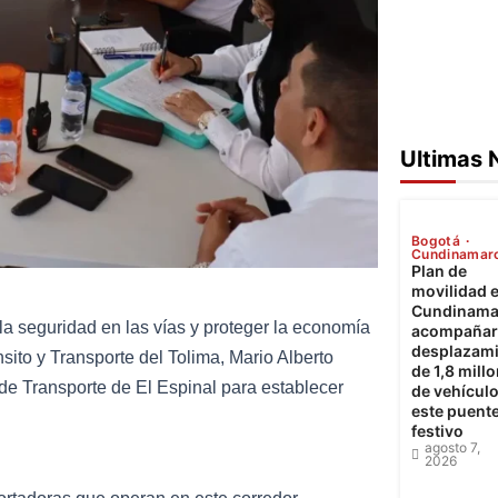
Ultimas 
Bogotá
Cundinamar
Plan de
movilidad 
Cundinama
 la seguridad en las vías y proteger la economía
acompañará
desplazam
sito y Transporte del Tolima, Mario Alberto
de 1,8 mill
de Transporte de El Espinal para establecer
de vehícul
este puent
festivo
agosto 7,
2026