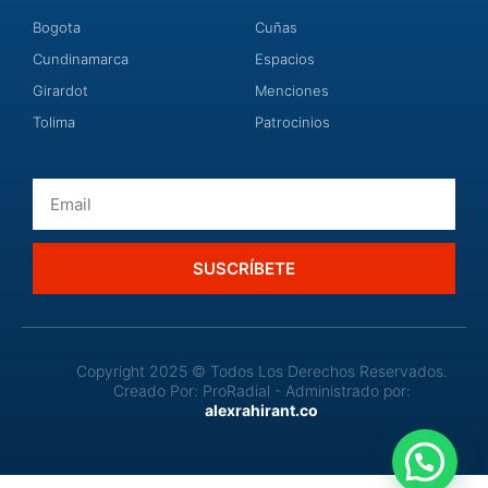
Bogota
Cuñas
Cundinamarca
Espacios
Girardot
Menciones
Tolima
Patrocinios
Email
SUSCRÍBETE
Copyright 2025 © Todos Los Derechos Reservados.
Creado Por: ProRadial - Administrado por:
alexrahirant.co