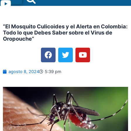
Menu
“El Mosquito Culicoides y el Alerta en Colombia:
Todo lo que Debes Saber sobre el Virus de
Oropouche”
F
T
Y
a
w
o
c
i
u
e
t
t
agosto 8, 2024
5:39 pm
b
t
u
o
e
b
o
r
e
k