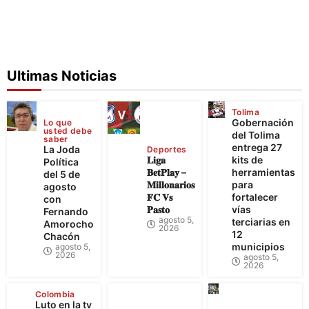
Ultimas Noticias
Tolima
Gobernación
Lo que
usted debe
del Tolima
saber
entrega 27
La Joda
Deportes
𝐋𝐢𝐠𝐚
kits de
Política
𝐁𝐞𝐭𝐏𝐥𝐚𝐲 –
herramientas
del 5 de
𝐌𝐢𝐥𝐥𝐨𝐧𝐚𝐫𝐢𝐨𝐬
para
agosto
𝐅𝐂 𝐕𝐬
fortalecer
con
𝐏𝐚𝐬𝐭𝐨
vías
Fernando
agosto 5,
terciarias en
Amorocho
2026
12
Chacón
municipios
agosto 5,
2026
agosto 5,
2026
Colombia
Luto en la tv