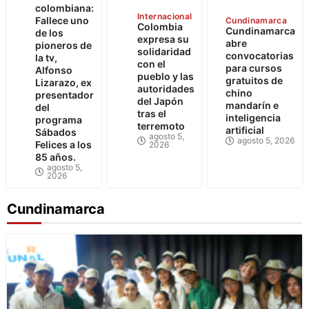
colombiana:
Internacional
Fallece uno
Cundinamarca
Colombia
Cundinamarca
de los
expresa su
abre
pioneros de
solidaridad
convocatorias
la tv,
con el
para cursos
Alfonso
pueblo y las
gratuitos de
Lizarazo, ex
autoridades
chino
presentador
del Japón
mandarín e
del
tras el
inteligencia
programa
terremoto
artificial
Sábados
agosto 5,
agosto 5, 2026
Felices a los
2026
85 años.
agosto 5,
2026
Cundinamarca