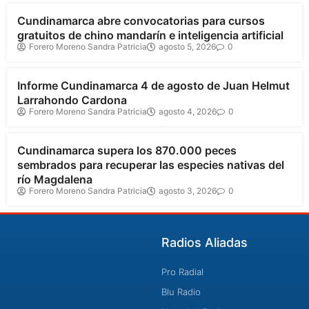
Cundinamarca abre convocatorias para cursos
gratuitos de chino mandarín e inteligencia artificial
Forero Moreno Sandra Patricia
agosto 5, 2026
0
Cundinamarca
Informe Cundinamarca 4 de agosto de Juan Helmut
Larrahondo Cardona
Forero Moreno Sandra Patricia
agosto 4, 2026
0
Cundinamarca
Cundinamarca supera los 870.000 peces
sembrados para recuperar las especies nativas del
río Magdalena
Forero Moreno Sandra Patricia
agosto 3, 2026
0
Radios Aliadas
Pro Radial
Blu Radio