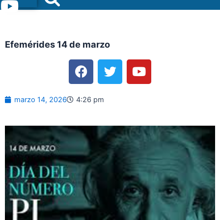
Menu
Efemérides 14 de marzo
F
T
Y
a
w
o
c
i
u
e
t
t
marzo 14, 2026
4:26 pm
b
t
u
o
e
b
o
r
e
k