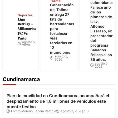
Tolima
colombiana:
Gobernación
Fallece uno
del Tolima
de los
entrega 27
Deportes
pioneros de
𝐋𝐢𝐠𝐚
kits de
la tv,
𝐁𝐞𝐭𝐏𝐥𝐚𝐲 –
herramientas
Alfonso
𝐌𝐢𝐥𝐥𝐨𝐧𝐚𝐫𝐢𝐨𝐬
para
Lizarazo, ex
𝐅𝐂 𝐕𝐬
fortalecer
presentador
𝐏𝐚𝐬𝐭𝐨
vías
del
agosto 5,
terciarias en
programa
2026
12
Sábados
municipios
Felices a los
agosto 5,
85 años.
2026
agosto 5,
2026
Cundinamarca
Bogotá
Cundinamarca
Plan de movilidad en Cundinamarca acompañará el
desplazamiento de 1,8 millones de vehículos este
puente festivo
Forero Moreno Sandra Patricia
agosto 7, 2026
0
Cundinamarca