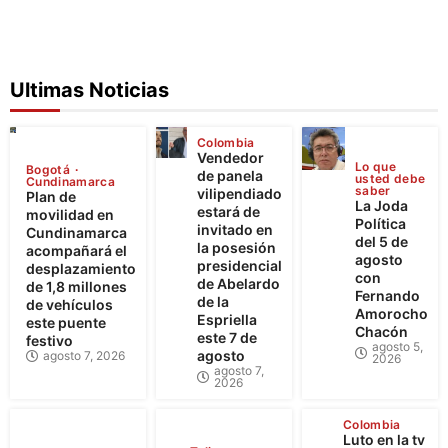
Ultimas Noticias
Colombia
Vendedor
Lo que
Bogotá
de panela
usted debe
Cundinamarca
saber
vilipendiado
Plan de
La Joda
estará de
movilidad en
Política
invitado en
Cundinamarca
del 5 de
la posesión
acompañará el
agosto
presidencial
desplazamiento
con
de Abelardo
de 1,8 millones
Fernando
de la
de vehículos
Amorocho
Espriella
este puente
Chacón
este 7 de
festivo
agosto 5,
agosto
agosto 7, 2026
2026
agosto 7,
2026
Colombia
Luto en la tv